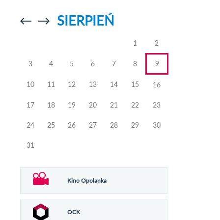
SIERPIEŃ
Przejdź do
Przejdź do
poprzedniego
poprzedniego
miesiąca
miesiąca
1
2
3
4
5
6
7
8
9
10
11
12
13
14
15
16
17
18
19
20
21
22
23
24
25
26
27
28
29
30
31
Kino Opolanka
OCK