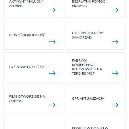
AKTYWNY MALUCH/
BEZPŁATNA POMOC
ŻŁOBEK
PRAWNA
CYBERBEZPIECZNY
BIORÓŻNORODNOŚĆ
SAMORZĄD
FABRYKA
KOMPETENCJI
CYFROWE LUBELSKIE
KLUCZOWYCH NA
TERENIE MOF
FILM OTWÓRZ SIĘ NA
GPR AKTUALIZACJA
POMOC
POSIŁEK W DOMU I W