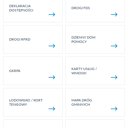
DEKLARACJA
DROGI FDS
DOSTĘPNOŚCI
DZIENNY DOM
DROGI RFRD
POMOCY
KARTY USŁUG /
GKRPA
WNIOSKI
LODOWISKO / KORT
MAPA DRÓG
TENISOWY
GMINNYCH