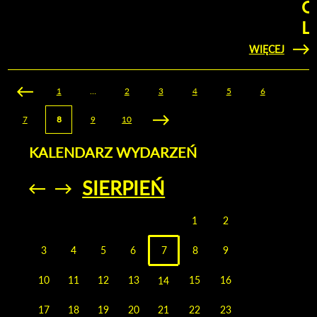
O
L
WIĘCEJ
KLIKNIJ ABY
ZOBACZYĆ
MATE
TV 
Strony
1
…
2
3
4
5
6
RE
7
8
9
10
PUŁAW
W O
LUBE
KALENDARZ WYDARZEŃ
SIERPIEŃ
Przejdź do
Przejdź do
poprzedniego
poprzedniego
miesiąca
miesiąca
1
2
3
4
5
6
7
8
9
10
11
12
13
15
16
14
17
18
19
20
21
22
23