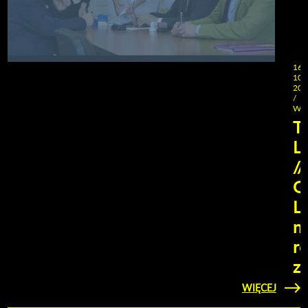
16-
10-
201
/
Wto
T
L
//
G
L
n
r
z
WIĘCEJ
KLIKNIJ ABY
ZOBACZYĆ
MATER