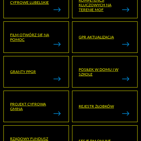
KOMPETENCJI
CYFROWE LUBELSKIE
KLUCZOWYCH NA
TERENIE MOF
FILM OTWÓRZ SIĘ NA
GPR AKTUALIZACJA
POMOC
POSIŁEK W DOMU I W
GRANTY PPGR
SZKOLE
PROJEKT CYFROWA
REJESTR ŻŁOBKÓW
GMINA
RZĄDOWY FUNDUSZ
SESJE RM ONLINE