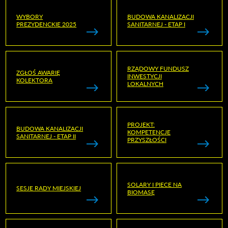
WYBORY
BUDOWA KANALIZACJI
PREZYDENCKIE 2025
SANITARNEJ - ETAP I
RZĄDOWY FUNDUSZ
ZGŁOŚ AWARIĘ
INWESTYCJI
KOLEKTORA
LOKALNYCH
PROJEKT:
BUDOWA KANALIZACJI
KOMPETENCJE
SANITARNEJ - ETAP II
PRZYSZŁOŚCI
SOLARY I PIECE NA
SESJE RADY MIEJSKIEJ
BIOMASĘ