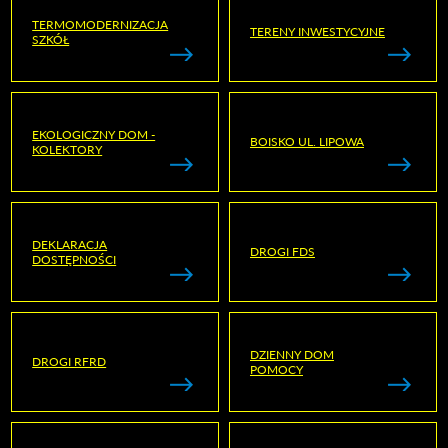
TERMOMODERNIZACJA
TERENY INWESTYCYJNE
SZKÓŁ
EKOLOGICZNY DOM -
BOISKO UL. LIPOWA
KOLEKTORY
DEKLARACJA
DROGI FDS
DOSTĘPNOŚCI
DZIENNY DOM
DROGI RFRD
POMOCY