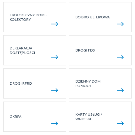
EKOLOGICZNY DOM -
BOISKO UL. LIPOWA
KOLEKTORY
DEKLARACJA
DROGI FDS
DOSTĘPNOŚCI
DZIENNY DOM
DROGI RFRD
POMOCY
KARTY USŁUG /
GKRPA
WNIOSKI