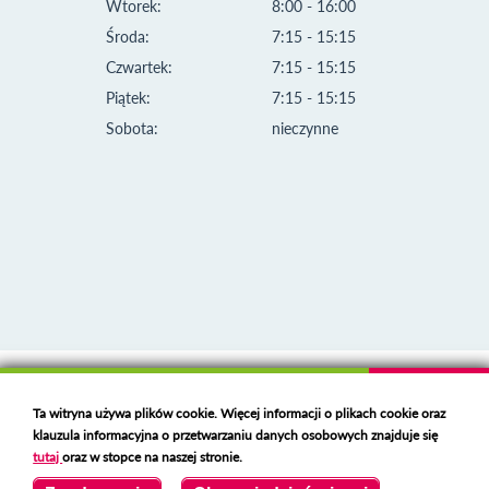
Wtorek:
8:00 - 16:00
Środa:
7:15 - 15:15
Czwartek:
7:15 - 15:15
Piątek:
7:15 - 15:15
Sobota:
nieczynne
Klauzula informacyjna i polityka plików cookies
Ta witryna używa plików cookie. Więcej informacji o plikach cookie oraz
Deklaracja dostępności
klauzula informacyjna o przetwarzaniu danych osobowych znajduje się
Polski serwer RBL
https://polspam.pl/
tutaj
oraz w stopce na naszej stronie.
Copyright 2023 Urząd Miejski w Opolu Lubelskim