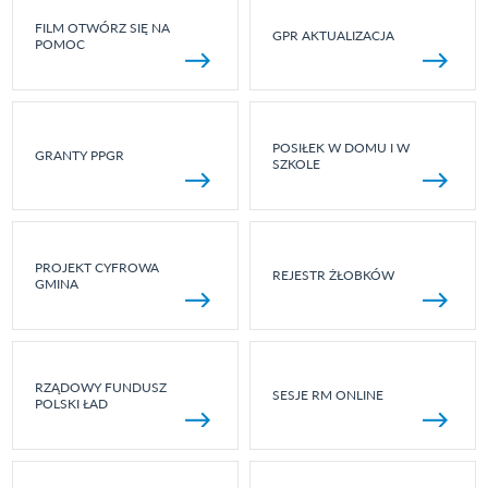
FILM OTWÓRZ SIĘ NA
GPR AKTUALIZACJA
POMOC
POSIŁEK W DOMU I W
GRANTY PPGR
SZKOLE
PROJEKT CYFROWA
REJESTR ŻŁOBKÓW
GMINA
RZĄDOWY FUNDUSZ
SESJE RM ONLINE
POLSKI ŁAD