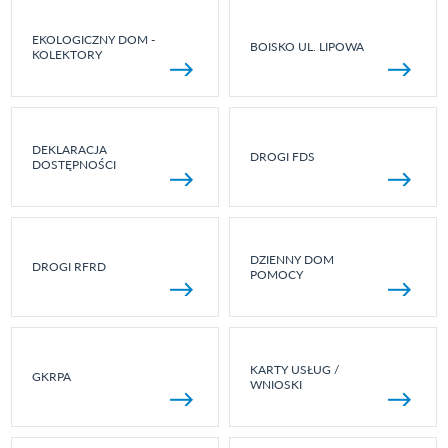
EKOLOGICZNY DOM -
BOISKO UL. LIPOWA
KOLEKTORY
DEKLARACJA
DROGI FDS
DOSTĘPNOŚCI
DZIENNY DOM
DROGI RFRD
POMOCY
KARTY USŁUG /
GKRPA
WNIOSKI