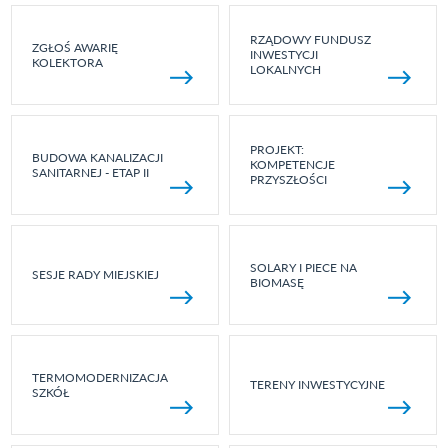
RZĄDOWY FUNDUSZ
ZGŁOŚ AWARIĘ
INWESTYCJI
KOLEKTORA
LOKALNYCH
PROJEKT:
BUDOWA KANALIZACJI
KOMPETENCJE
SANITARNEJ - ETAP II
PRZYSZŁOŚCI
SOLARY I PIECE NA
SESJE RADY MIEJSKIEJ
BIOMASĘ
TERMOMODERNIZACJA
TERENY INWESTYCYJNE
SZKÓŁ