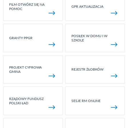
FILM OTWÓRZ SIĘ NA
GPR AKTUALIZACJA
POMOC
POSIŁEK W DOMU I W
GRANTY PPGR
SZKOLE
PROJEKT CYFROWA
REJESTR ŻŁOBKÓW
GMINA
RZĄDOWY FUNDUSZ
SESJE RM ONLINE
POLSKI ŁAD