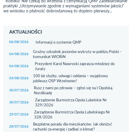
Rolniku! Nie czekaj do września z certyfikacją QMP Zadeklarowanie
K
praktyki „Utrzymywanie zgodnie z wymaganiami systemów jakości”
N
..
we wniosku o płatność dobrostanową to dopiero pierwszy...
W
r
AKTUALNOŚCI
06/08/2026
Przejdź do aktualności
Informacji o systemie QMP
Przejdź do aktualności
Groźny szkodnik jesionów wykryty w pobliżu Polski -
04/08/2026
komunikat WIORiN
Przejdź do aktualności
Prezydent Karol Nawrocki zaprasza młodzież do
04/08/2026
Juraty
Przejdź do aktualności
100 lat służby, odwagi i oddania – wyjątkowy
03/08/2026
jubileusz OSP Wrzelowiec!
Przejdź do aktualności
Rusz z nami po zdrowie – zgłoś się na I Opolską
30/07/2026
Nordikiadę
Przejdź do aktualności
Zarządzenie Burmistrza Opola Lubelskie Nr
30/07/2026
329/2026
Przejdź do aktualności
Zarządzenie Burmistrza Opola Lubelskiego Nr
29/07/2026
328/2026
Przejdź do aktualności
Bezpłatne porady dla mieszkańców: Jak obniżyć
28/07/2026
rachunki za energię i zadbać o klimat?