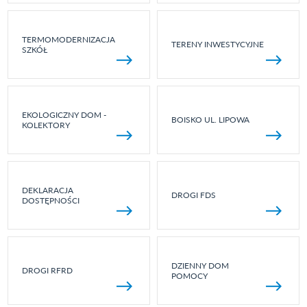
TERMOMODERNIZACJA
TERENY INWESTYCYJNE
SZKÓŁ
EKOLOGICZNY DOM -
BOISKO UL. LIPOWA
KOLEKTORY
DEKLARACJA
DROGI FDS
DOSTĘPNOŚCI
DZIENNY DOM
DROGI RFRD
POMOCY