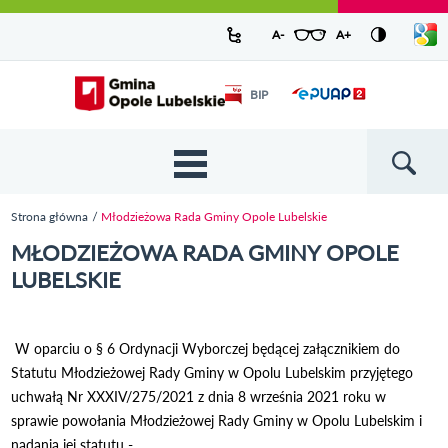
Urząd Miejski w Opolu Lubelskim -
Pokaż/
A-
pomniejsz czcionkę
A+
powiększ czcionkę
Zresetuj czcionkę
Przejdź
Przejdź
Przejdź do
Przejdź do
Przejdź do
Przejdź
Przejdź do
Przejdź
Przejdź
listę
oficjalny serwis
język
do
do
wyszukiwarki
ścieżki
kategorii
do
kalendarza
do
do
Przejdź do strony startowej
Odnośnik
mapy
menu
nawigacyjnej
aktualności
treści
wydarzeń
galerii
stopki
BIP
Odnośnik
otworzy się w
strony
zdjęć
otworzy
nowym oknie
się w
nowym
oknie
{{
Wyszukiw
'Main
menu'
Strona główna
Młodzieżowa Rada Gminy Opole Lubelskie
| t }}
Jesteś tutaj
MŁODZIEŻOWA RADA GMINY OPOLE
LUBELSKIE
W oparciu o § 6 Ordynacji Wyborczej będącej załącznikiem do
Statutu Młodzieżowej Rady Gminy w Opolu Lubelskim przyjętego
uchwałą Nr XXXIV/275/2021 z dnia 8 września 2021 roku w
sprawie powołania Młodzieżowej Rady Gminy w Opolu Lubelskim i
nadania jej statutu -