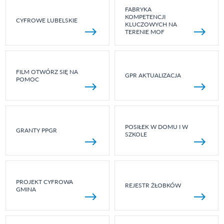
FABRYKA
KOMPETENCJI
CYFROWE LUBELSKIE
KLUCZOWYCH NA
TERENIE MOF
FILM OTWÓRZ SIĘ NA
GPR AKTUALIZACJA
POMOC
POSIŁEK W DOMU I W
GRANTY PPGR
SZKOLE
PROJEKT CYFROWA
REJESTR ŻŁOBKÓW
GMINA