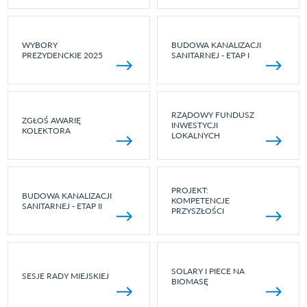
WYBORY
BUDOWA KANALIZACJI
PREZYDENCKIE 2025
SANITARNEJ - ETAP I
RZĄDOWY FUNDUSZ
ZGŁOŚ AWARIĘ
INWESTYCJI
KOLEKTORA
LOKALNYCH
PROJEKT:
BUDOWA KANALIZACJI
KOMPETENCJE
SANITARNEJ - ETAP II
PRZYSZŁOŚCI
SOLARY I PIECE NA
SESJE RADY MIEJSKIEJ
BIOMASĘ