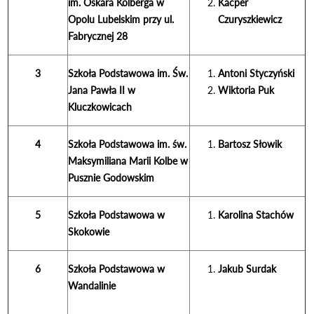
im. Oskara Kolberga w
Kacper
Opolu Lubelskim przy ul.
Czuryszkiewicz
Fabrycznej 28
3
Szkoła Podstawowa im. Św.
Antoni Styczyński
Jana Pawła II w
Wiktoria Puk
Kluczkowicach
4
Szkoła Podstawowa im. św.
Bartosz Słowik
Maksymiliana Marii Kolbe w
Pusznie Godowskim
5
Szkoła Podstawowa w
Karolina Stachów
Skokowie
6
Szkoła Podstawowa w
Jakub Surdak
Wandalinie