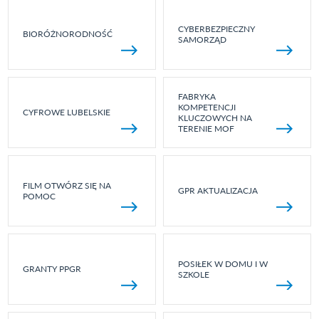
CYBERBEZPIECZNY
BIORÓŻNORODNOŚĆ
SAMORZĄD
FABRYKA
KOMPETENCJI
CYFROWE LUBELSKIE
KLUCZOWYCH NA
TERENIE MOF
FILM OTWÓRZ SIĘ NA
GPR AKTUALIZACJA
POMOC
POSIŁEK W DOMU I W
GRANTY PPGR
SZKOLE