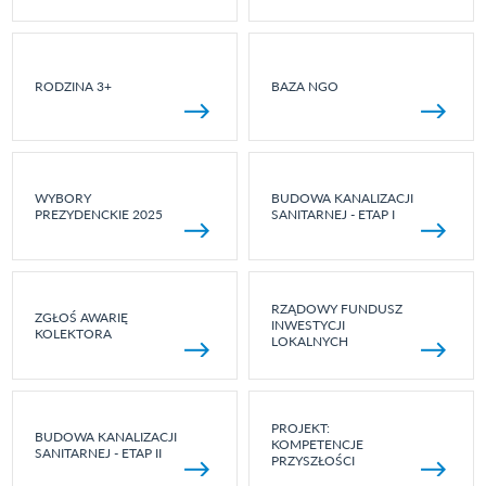
RODZINA 3+
BAZA NGO
WYBORY
BUDOWA KANALIZACJI
PREZYDENCKIE 2025
SANITARNEJ - ETAP I
RZĄDOWY FUNDUSZ
ZGŁOŚ AWARIĘ
INWESTYCJI
KOLEKTORA
LOKALNYCH
PROJEKT:
BUDOWA KANALIZACJI
KOMPETENCJE
SANITARNEJ - ETAP II
PRZYSZŁOŚCI