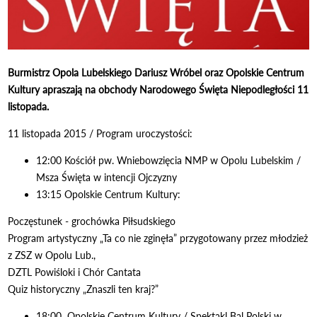
Burmistrz Opola Lubelskiego Dariusz Wróbel oraz Opolskie Centrum
Kultury apraszają na obchody Narodowego Święta Niepodległości 11
listopada.
11 listopada 2015 / Program uroczystości:
12:00 Kościół pw. Wniebowzięcia NMP w Opolu Lubelskim /
Msza Święta w intencji Ojczyzny
13:15 Opolskie Centrum Kultury:
Poczęstunek - grochówka Piłsudskiego
Program artystyczny „Ta co nie zginęła” przygotowany przez młodzież
z ZSZ w Opolu Lub.,
DZTL Powiśloki i Chór Cantata
Quiz historyczny „Znaszli ten kraj?”
18:00 Opolskie Centrum Kultury / Spektakl Bal Polski w