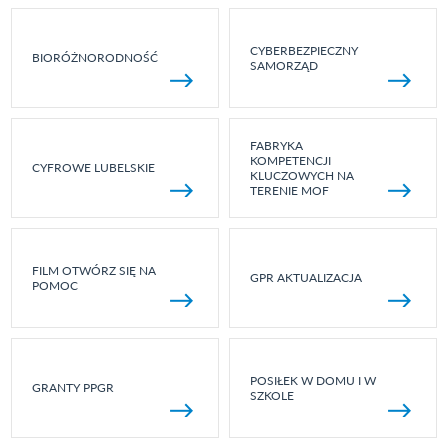
CYBERBEZPIECZNY
BIORÓŻNORODNOŚĆ
SAMORZĄD
FABRYKA
KOMPETENCJI
CYFROWE LUBELSKIE
KLUCZOWYCH NA
TERENIE MOF
FILM OTWÓRZ SIĘ NA
GPR AKTUALIZACJA
POMOC
POSIŁEK W DOMU I W
GRANTY PPGR
SZKOLE