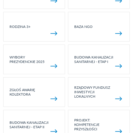
RODZINA 3+
BAZA NGO
WYBORY
BUDOWA KANALIZACJI
PREZYDENCKIE 2025
SANITARNEJ - ETAP I
RZĄDOWY FUNDUSZ
ZGŁOŚ AWARIĘ
INWESTYCJI
KOLEKTORA
LOKALNYCH
PROJEKT:
BUDOWA KANALIZACJI
KOMPETENCJE
SANITARNEJ - ETAP II
PRZYSZŁOŚCI