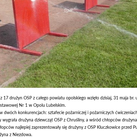
 17 drużyn OSP z całego powiatu opolskiego wzięło dzisiaj, 31 maja br. 
dstawowej Nr 1 w Opolu Lubelskim.
w dwóch konkurencjach: sztafecie pożarniczej i pożarniczych ćwiczeniac
y wygrała drużyna dziewcząt OSP z Chruśliny, a wśród chłopców drużyna 
hłopców najlepiej zaprezentowały się drużyny z OSP Kluczkowice przed
użyna z Niezdowa.