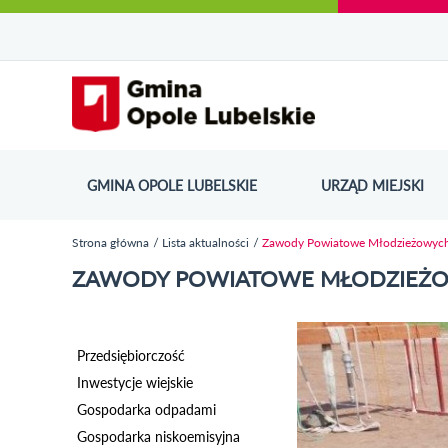
Urząd Miejski w Opolu Lubelskim - oficjaln
Przejdź
Przejdź
Przejdź do
Przejdź do
Przejdź do
Przejdź
Przejdź do
Przejdź
Przejdź
do
do
wyszukiwarki
ścieżki
kategorii
do
kalendarza
do
do
Przejdź do strony startow
mapy
menu
nawigacyjnej
aktualności
treści
wydarzeń
galerii
stopki
strony
zdjęć
GMINA OPOLE LUBELSKIE
URZĄD MIEJSKI
ODN
Strona główna
Lista aktualności
Zawody Powiatowe Młodzieżowych
Jesteś tutaj
ZAWODY POWIATOWE MŁODZIEŻO
Przedsiębiorczość
Inwestycje wiejskie
Gospodarka odpadami
Gospodarka niskoemisyjna