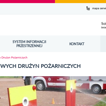
y serwis
mapa serw
ej
So
Imi
SYSTEM INFORMACJI
Szuk
KONTAKT
OŚNIK OTWORZY SIĘ W NOWYM OKNIE
PRZESTRZENNEJ
Wy
 Drużyn Pożarniczych
WYCH DRUŻYN POŻARNICZYCH