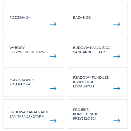
RODZINA 3+
BAZA NGO
WYBORY
BUDOWA KANALIZACJI
PREZYDENCKIE 2025
SANITARNEJ - ETAP I
RZĄDOWY FUNDUSZ
ZGŁOŚ AWARIĘ
INWESTYCJI
KOLEKTORA
LOKALNYCH
PROJEKT:
BUDOWA KANALIZACJI
KOMPETENCJE
SANITARNEJ - ETAP II
PRZYSZŁOŚCI