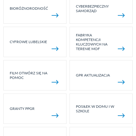
CYBERBEZPIECZNY
BIORÓŻNORODNOŚĆ
SAMORZĄD
FABRYKA
KOMPETENCJI
CYFROWE LUBELSKIE
KLUCZOWYCH NA
TERENIE MOF
FILM OTWÓRZ SIĘ NA
GPR AKTUALIZACJA
POMOC
POSIŁEK W DOMU I W
GRANTY PPGR
SZKOLE