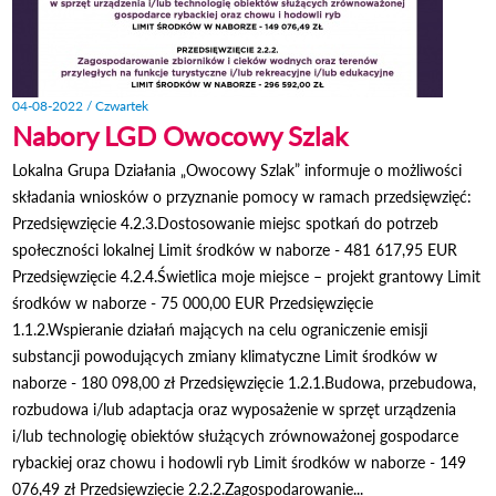
04-08-2022 / Czwartek
Nabory LGD Owocowy Szlak
Lokalna Grupa Działania „Owocowy Szlak” informuje o możliwości
składania wniosków o przyznanie pomocy w ramach przedsięwzięć:
Przedsięwzięcie 4.2.3.Dostosowanie miejsc spotkań do potrzeb
społeczności lokalnej Limit środków w naborze - 481 617,95 EUR
Przedsięwzięcie 4.2.4.Świetlica moje miejsce – projekt grantowy Limit
środków w naborze - 75 000,00 EUR Przedsięwzięcie
1.1.2.Wspieranie działań mających na celu ograniczenie emisji
substancji powodujących zmiany klimatyczne Limit środków w
naborze - 180 098,00 zł Przedsięwzięcie 1.2.1.Budowa, przebudowa,
rozbudowa i/lub adaptacja oraz wyposażenie w sprzęt urządzenia
i/lub technologię obiektów służących zrównoważonej gospodarce
rybackiej oraz chowu i hodowli ryb Limit środków w naborze - 149
076,49 zł Przedsięwzięcie 2.2.2.Zagospodarowanie...