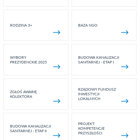
RODZINA 3+
BAZA NGO
WYBORY
BUDOWA KANALIZACJI
PREZYDENCKIE 2025
SANITARNEJ - ETAP I
RZĄDOWY FUNDUSZ
ZGŁOŚ AWARIĘ
INWESTYCJI
KOLEKTORA
LOKALNYCH
PROJEKT:
BUDOWA KANALIZACJI
KOMPETENCJE
SANITARNEJ - ETAP II
PRZYSZŁOŚCI