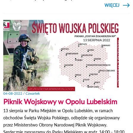
CZYTAJ
WIĘCEJ
O NA
OWO
04-08-2022 / Czwartek
Piknik Wojskowy w Opolu Lubelskim
13 sierpnia w Parku Miejskim w Opolu Lubelskim, w ramach
obchodów Święta Wojska Polskiego, odbędzie się organizowany
przez Ministerstwo Obrony Narodowej Piknik Wojskowy.
Serdecznie zapraszamy do Parku Miejskiego w godz. 14:00 - 18:00.