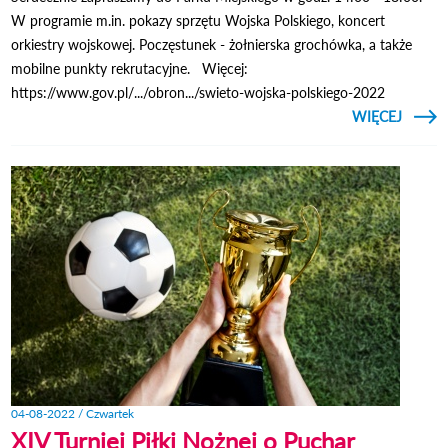
W programie m.in. pokazy sprzętu Wojska Polskiego, koncert
orkiestry wojskowej. Poczęstunek - żołnierska grochówka, a także
mobilne punkty rekrutacyjne. Więcej:
https://www.gov.pl/.../obron.../swieto-wojska-polskiego-2022
CZYTAJ
WIĘCEJ
O P
WOJS
W O
LUBE
04-08-2022 / Czwartek
XIV Turniej Piłki Nożnej o Puchar