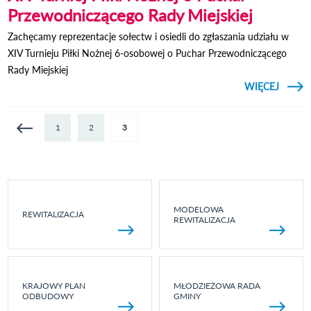
Przewodniczącego Rady Miejskiej
Zachęcamy reprezentacje sołectw i osiedli do zgłaszania udziału w
XIV Turnieju Piłki Nożnej 6-osobowej o Puchar Przewodniczącego
Rady Miejskiej
CZYTAJ
WIĘCEJ
O XI
NOŻ
PRZE
Strony
1
2
3
MODELOWA
REWITALIZACJA
REWITALIZACJA
KRAJOWY PLAN
MŁODZIEŻOWA RADA
ODBUDOWY
GMINY