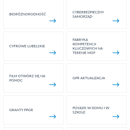
CYBERBEZPIECZNY
BIORÓŻNORODNOŚĆ
SAMORZĄD
FABRYKA
KOMPETENCJI
CYFROWE LUBELSKIE
KLUCZOWYCH NA
TERENIE MOF
FILM OTWÓRZ SIĘ NA
GPR AKTUALIZACJA
POMOC
POSIŁEK W DOMU I W
GRANTY PPGR
SZKOLE