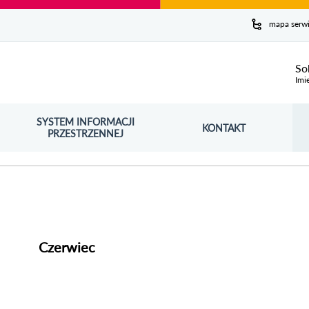
y serwis
mapa serw
ej
So
Imi
SYSTEM INFORMACJI
Szuk
KONTAKT
OŚNIK OTWORZY SIĘ W NOWYM OKNIE
PRZESTRZENNEJ
Wy
Czerwiec