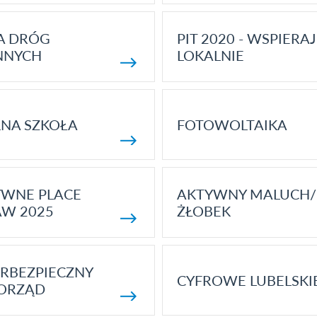
A DRÓG
PIT 2020 - WSPIERAJ
NNYCH
LOKALNIE
NA SZKOŁA
FOTOWOLTAIKA
YWNE PLACE
AKTYWNY MALUCH/
AW 2025
ŻŁOBEK
RBEZPIECZNY
CYFROWE LUBELSKI
ORZĄD