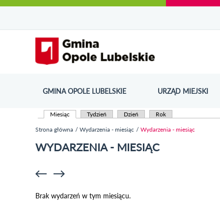
Urząd Miejski w Opolu Lubelskim - oficjaln
Przejdź
Przejdź
Przejdź do
Przejdź do
Przejdź do
Przejdź
Przejdź do
Przejdź
Przejdź
do
do
wyszukiwarki
ścieżki
kategorii
do
kalendarza
do
do
Przejdź do strony startow
mapy
menu
nawigacyjnej
aktualności
treści
wydarzeń
galerii
stopki
strony
zdjęć
GMINA OPOLE LUBELSKIE
URZĄD MIEJSKI
ODN
Miesiąc
(aktywna karta)
Tydzień
Dzień
Rok
Karty podstawowe
Strona główna
Wydarzenia - miesiąc
Wydarzenia - miesiąc
Jesteś tutaj
WYDARZENIA - MIESIĄC
Brak wydarzeń w tym miesiącu.