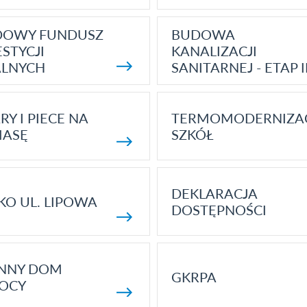
DOWY FUNDUSZ
BUDOWA
STYCJI
KANALIZACJI
ALNYCH
SANITARNEJ - ETAP I
RY I PIECE NA
TERMOMODERNIZA
MASĘ
SZKÓŁ
DEKLARACJA
KO UL. LIPOWA
DOSTĘPNOŚCI
ENNY DOM
GKRPA
OCY