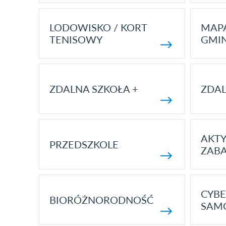
LODOWISKO / KORT
MAP
TENISOWY
GMI
ZDALNA SZKOŁA +
ZDAL
AKT
PRZEDSZKOLE
ZAB
CYBE
BIORÓŻNORODNOŚĆ
SAM