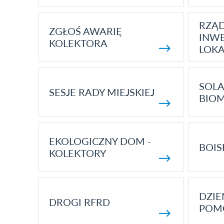
RZĄ
ZGŁOŚ AWARIĘ
INWE
KOLEKTORA
LOK
SOLA
SESJE RADY MIEJSKIEJ
BIO
EKOLOGICZNY DOM -
BOIS
KOLEKTORY
DZI
DROGI RFRD
POM