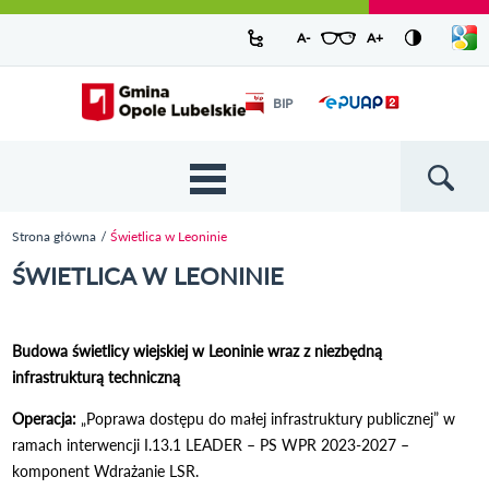
Urząd Miejski w Opolu Lubelskim -
Pokaż/
A-
pomniejsz czcionkę
A+
powiększ czcionkę
Zresetuj czcionkę
Przejdź
Przejdź
Przejdź do
Przejdź do
Przejdź do
Przejdź
Przejdź do
Przejdź
Przejdź
listę
oficjalny serwis
język
do
do
wyszukiwarki
ścieżki
kategorii
do
kalendarza
do
do
Przejdź do strony startowej
Odnośnik
mapy
menu
nawigacyjnej
aktualności
treści
wydarzeń
galerii
stopki
BIP
Odnośnik
otworzy się w
strony
zdjęć
otworzy
nowym oknie
się w
nowym
oknie
{{
Wyszukiw
'Main
menu'
Strona główna
Świetlica w Leoninie
| t }}
Jesteś tutaj
ŚWIETLICA W LEONINIE
Budowa świetlicy wiejskiej w Leoninie wraz z niezbędną
infrastrukturą techniczną
Operacja:
„Poprawa dostępu do małej infrastruktury publicznej” w
ramach interwencji I.13.1 LEADER – PS WPR 2023-2027 –
komponent Wdrażanie LSR.