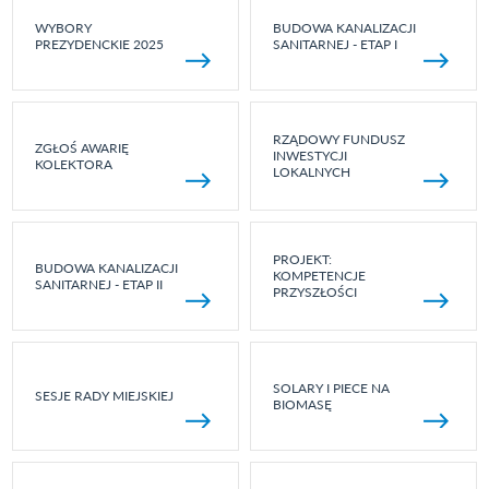
WYBORY
BUDOWA KANALIZACJI
PREZYDENCKIE 2025
SANITARNEJ - ETAP I
RZĄDOWY FUNDUSZ
ZGŁOŚ AWARIĘ
INWESTYCJI
KOLEKTORA
LOKALNYCH
PROJEKT:
BUDOWA KANALIZACJI
KOMPETENCJE
SANITARNEJ - ETAP II
PRZYSZŁOŚCI
SOLARY I PIECE NA
SESJE RADY MIEJSKIEJ
BIOMASĘ