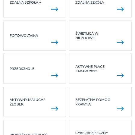
ZDALNA SZKOŁA +
ZDALNA SZKOŁA
ŚWIETLICA W
FOTOWOLTAIKA
NIEZDOWIE
AKTYWNE PLACE
PRZEDSZKOLE
ZABAW 2025
AKTYWNY MALUCH/
BEZPŁATNA POMOC
ŻŁOBEK
PRAWNA
CYBERBEZPIECZNY
BIORÓŻNORODNOŚĆ