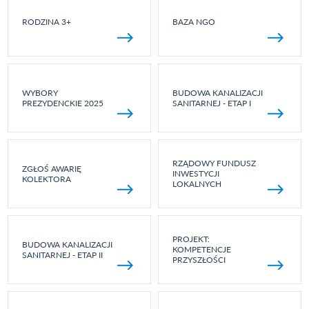
RODZINA 3+
BAZA NGO
WYBORY
BUDOWA KANALIZACJI
PREZYDENCKIE 2025
SANITARNEJ - ETAP I
RZĄDOWY FUNDUSZ
ZGŁOŚ AWARIĘ
INWESTYCJI
KOLEKTORA
LOKALNYCH
PROJEKT:
BUDOWA KANALIZACJI
KOMPETENCJE
SANITARNEJ - ETAP II
PRZYSZŁOŚCI