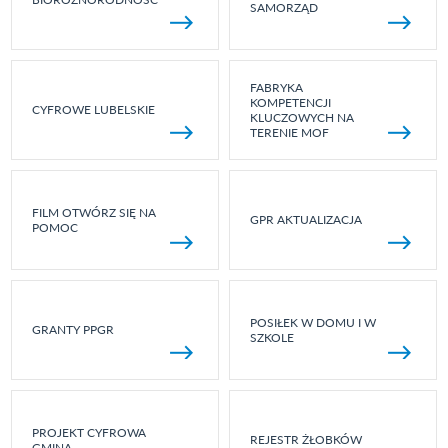
SAMORZĄD
FABRYKA
KOMPETENCJI
CYFROWE LUBELSKIE
KLUCZOWYCH NA
TERENIE MOF
FILM OTWÓRZ SIĘ NA
GPR AKTUALIZACJA
POMOC
POSIŁEK W DOMU I W
GRANTY PPGR
SZKOLE
PROJEKT CYFROWA
REJESTR ŻŁOBKÓW
GMINA