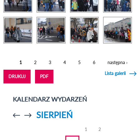
1
2
3
4
5
6
następna ›
Strony
Lista galerii
DRUKUJ
PDF
KALENDARZ WYDARZEŃ
SIERPIEŃ
Przejdź do
Przejdź do
poprzedniego
poprzedniego
miesiąca
miesiąca
1
2