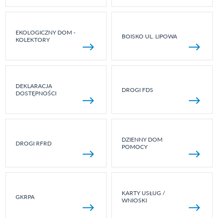
EKOLOGICZNY DOM -
BOISKO UL. LIPOWA
KOLEKTORY
DEKLARACJA
DROGI FDS
DOSTĘPNOŚCI
DZIENNY DOM
DROGI RFRD
POMOCY
KARTY USŁUG /
GKRPA
WNIOSKI