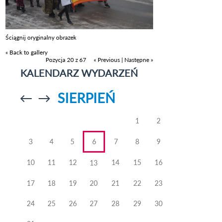
Ściągnij oryginalny obrazek
« Back to gallery
Pozycja 20 z 67
« Previous
|
Następne »
KALENDARZ WYDARZEŃ
SIERPIEŃ
Przejdź do
Przejdź do
poprzedniego
poprzedniego
miesiąca
miesiąca
1
2
3
4
5
6
7
8
9
10
11
12
14
15
16
13
17
18
19
20
21
22
23
24
25
26
27
28
29
30