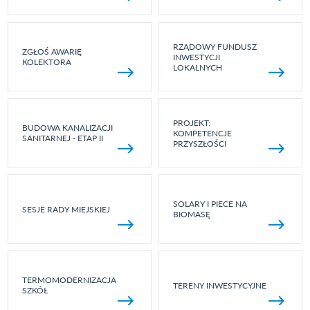
RZĄDOWY FUNDUSZ
ZGŁOŚ AWARIĘ
INWESTYCJI
KOLEKTORA
LOKALNYCH
PROJEKT:
BUDOWA KANALIZACJI
KOMPETENCJE
SANITARNEJ - ETAP II
PRZYSZŁOŚCI
SOLARY I PIECE NA
SESJE RADY MIEJSKIEJ
BIOMASĘ
TERMOMODERNIZACJA
TERENY INWESTYCYJNE
SZKÓŁ