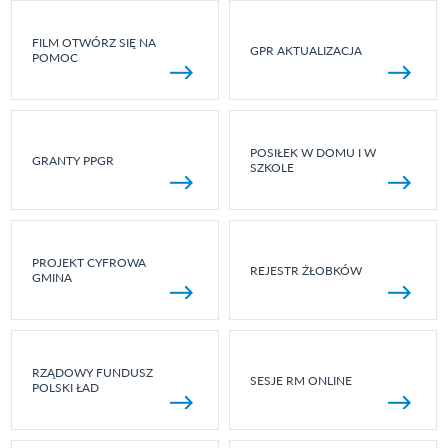
FILM OTWÓRZ SIĘ NA
GPR AKTUALIZACJA
POMOC
POSIŁEK W DOMU I W
GRANTY PPGR
SZKOLE
PROJEKT CYFROWA
REJESTR ŻŁOBKÓW
GMINA
RZĄDOWY FUNDUSZ
SESJE RM ONLINE
POLSKI ŁAD