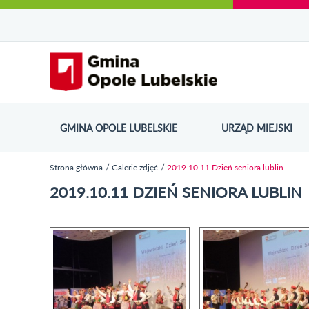
Urząd Miejski w Opolu Lubelskim - oficjaln
Przejdź
Przejdź
Przejdź do
Przejdź do
Przejdź do
Przejdź
Przejdź do
Przejdź
Przejdź
do
do
wyszukiwarki
ścieżki
kategorii
do
kalendarza
do
do
Przejdź do strony startow
mapy
menu
nawigacyjnej
aktualności
treści
wydarzeń
galerii
stopki
strony
zdjęć
GMINA OPOLE LUBELSKIE
URZĄD MIEJSKI
ODN
Strona główna
Galerie zdjęć
2019.10.11 Dzień seniora lublin
Jesteś tutaj
2019.10.11 DZIEŃ SENIORA LUBLIN