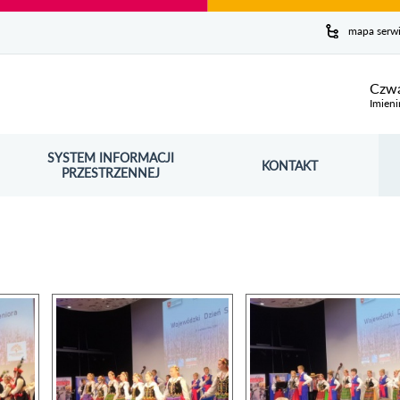
y serwis
mapa serw
ej
Czwa
Imieni
SYSTEM INFORMACJI
Szuk
KONTAKT
OŚNIK OTWORZY SIĘ W NOWYM OKNIE
PRZESTRZENNEJ
Wy