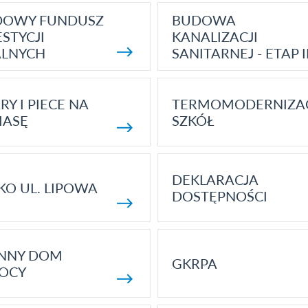
DOWY FUNDUSZ
BUDOWA
STYCJI
KANALIZACJI
ALNYCH
SANITARNEJ - ETAP I
RY I PIECE NA
TERMOMODERNIZA
MASĘ
SZKÓŁ
DEKLARACJA
KO UL. LIPOWA
DOSTĘPNOŚCI
ENNY DOM
GKRPA
OCY