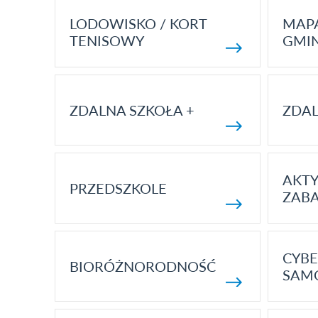
LODOWISKO / KORT
MAP
TENISOWY
GMI
ZDALNA SZKOŁA +
ZDAL
AKT
PRZEDSZKOLE
ZAB
CYBE
BIORÓŻNORODNOŚĆ
SAM