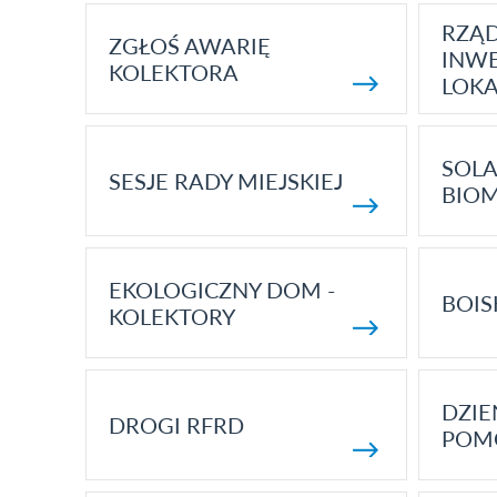
RZĄ
ZGŁOŚ AWARIĘ
INWE
KOLEKTORA
LOK
SOLA
SESJE RADY MIEJSKIEJ
BIO
EKOLOGICZNY DOM -
BOIS
KOLEKTORY
DZI
DROGI RFRD
POM