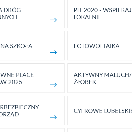
A DRÓG
PIT 2020 - WSPIERAJ
NNYCH
LOKALNIE
NA SZKOŁA
FOTOWOLTAIKA
YWNE PLACE
AKTYWNY MALUCH/
AW 2025
ŻŁOBEK
RBEZPIECZNY
CYFROWE LUBELSKI
ORZĄD