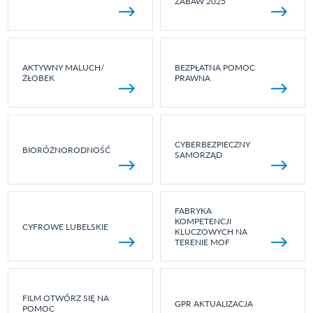
ZABAW 2025
AKTYWNY MALUCH/
BEZPŁATNA POMOC
ŻŁOBEK
PRAWNA
CYBERBEZPIECZNY
BIORÓŻNORODNOŚĆ
SAMORZĄD
FABRYKA
KOMPETENCJI
CYFROWE LUBELSKIE
KLUCZOWYCH NA
TERENIE MOF
FILM OTWÓRZ SIĘ NA
GPR AKTUALIZACJA
POMOC