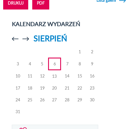
Lista galerii
DRUKUJ
PDF
KALENDARZ WYDARZEŃ
SIERPIEŃ
Przejdź do
Przejdź do
poprzedniego
poprzedniego
miesiąca
miesiąca
1
2
3
4
5
6
7
8
9
10
11
12
14
15
16
13
17
18
19
20
21
22
23
24
25
26
27
28
29
30
31