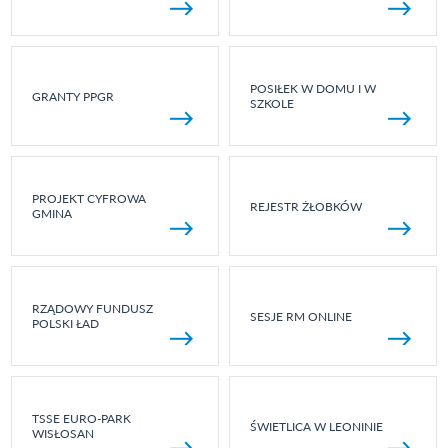
POSIŁEK W DOMU I W
GRANTY PPGR
SZKOLE
PROJEKT CYFROWA
REJESTR ŻŁOBKÓW
GMINA
RZĄDOWY FUNDUSZ
SESJE RM ONLINE
POLSKI ŁAD
TSSE EURO-PARK
ŚWIETLICA W LEONINIE
WISŁOSAN