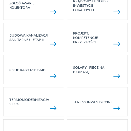
RZĄDOWY FUNDUSZ
ZGŁOŚ AWARIĘ
INWESTYCJI
KOLEKTORA
LOKALNYCH
PROJEKT:
BUDOWA KANALIZACJI
KOMPETENCJE
SANITARNEJ - ETAP II
PRZYSZŁOŚCI
SOLARY I PIECE NA
SESJE RADY MIEJSKIEJ
BIOMASĘ
TERMOMODERNIZACJA
TERENY INWESTYCYJNE
SZKÓŁ