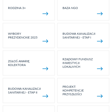
RODZINA 3+
BAZA NGO
WYBORY
BUDOWA KANALIZACJI
PREZYDENCKIE 2025
SANITARNEJ - ETAP I
RZĄDOWY FUNDUSZ
ZGŁOŚ AWARIĘ
INWESTYCJI
KOLEKTORA
LOKALNYCH
PROJEKT:
BUDOWA KANALIZACJI
KOMPETENCJE
SANITARNEJ - ETAP II
PRZYSZŁOŚCI