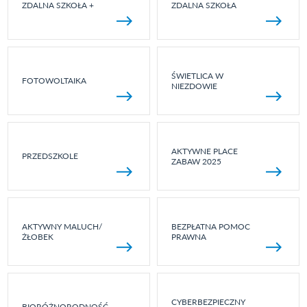
ZDALNA SZKOŁA +
ZDALNA SZKOŁA
ŚWIETLICA W
FOTOWOLTAIKA
NIEZDOWIE
AKTYWNE PLACE
PRZEDSZKOLE
ZABAW 2025
AKTYWNY MALUCH/
BEZPŁATNA POMOC
ŻŁOBEK
PRAWNA
CYBERBEZPIECZNY
BIORÓŻNORODNOŚĆ