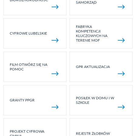
SAMORZĄD
FABRYKA
KOMPETENCJI
CYFROWE LUBELSKIE
KLUCZOWYCH NA
TERENIE MOF
FILM OTWÓRZ SIĘ NA
GPR AKTUALIZACJA
POMOC
POSIŁEK W DOMU I W
GRANTY PPGR
SZKOLE
PROJEKT CYFROWA
REJESTR ŻŁOBKÓW
GMINA