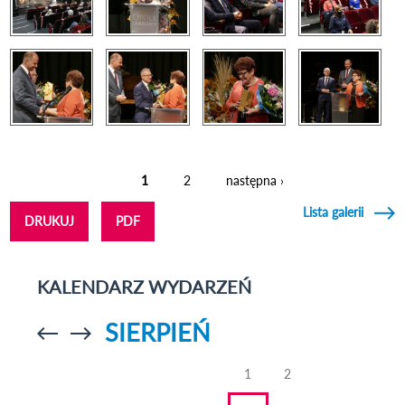
1
2
następna ›
Strony
Lista galerii
DRUKUJ
PDF
KALENDARZ WYDARZEŃ
SIERPIEŃ
Przejdź do
Przejdź do
poprzedniego
poprzedniego
miesiąca
miesiąca
1
2