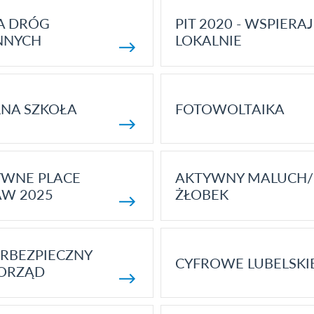
A DRÓG
PIT 2020 - WSPIERAJ
NNYCH
LOKALNIE
NA SZKOŁA
FOTOWOLTAIKA
YWNE PLACE
AKTYWNY MALUCH/
AW 2025
ŻŁOBEK
RBEZPIECZNY
CYFROWE LUBELSKI
ORZĄD