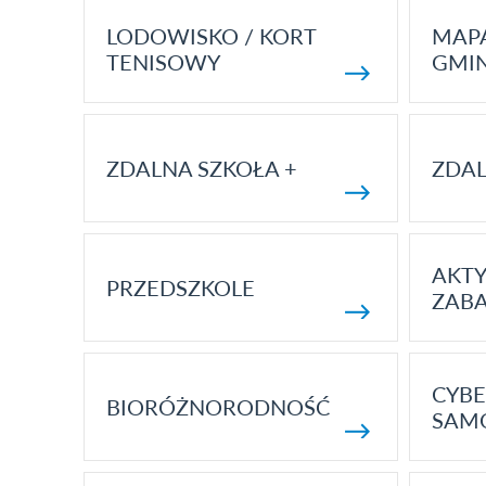
LODOWISKO / KORT
MAP
TENISOWY
GMI
ZDALNA SZKOŁA +
ZDAL
AKT
PRZEDSZKOLE
ZAB
CYBE
BIORÓŻNORODNOŚĆ
SAM