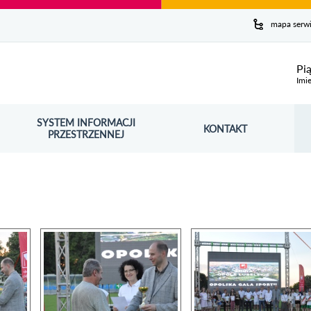
y serwis
mapa serw
ej
Pi
Imie
SYSTEM INFORMACJI
Szuk
KONTAKT
OŚNIK OTWORZY SIĘ W NOWYM OKNIE
PRZESTRZENNEJ
Wy