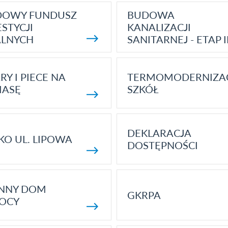
DOWY FUNDUSZ
BUDOWA
STYCJI
KANALIZACJI
ALNYCH
SANITARNEJ - ETAP I
RY I PIECE NA
TERMOMODERNIZA
MASĘ
SZKÓŁ
DEKLARACJA
KO UL. LIPOWA
DOSTĘPNOŚCI
ENNY DOM
GKRPA
OCY