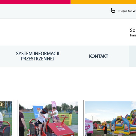
y serwis
mapa serw
ej
So
Imi
SYSTEM INFORMACJI
Szuk
KONTAKT
OŚNIK OTWORZY SIĘ W NOWYM OKNIE
PRZESTRZENNEJ
Wy