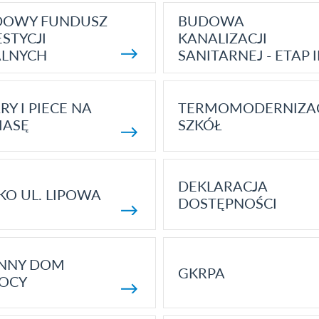
DOWY FUNDUSZ
BUDOWA
STYCJI
KANALIZACJI
ALNYCH
SANITARNEJ - ETAP I
RY I PIECE NA
TERMOMODERNIZA
MASĘ
SZKÓŁ
DEKLARACJA
KO UL. LIPOWA
DOSTĘPNOŚCI
ENNY DOM
GKRPA
OCY