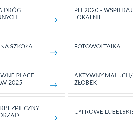
A DRÓG
PIT 2020 - WSPIERAJ
NNYCH
LOKALNIE
NA SZKOŁA
FOTOWOLTAIKA
YWNE PLACE
AKTYWNY MALUCH/
AW 2025
ŻŁOBEK
RBEZPIECZNY
CYFROWE LUBELSKI
ORZĄD