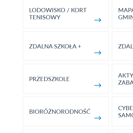
LODOWISKO / KORT
MAP
TENISOWY
GMI
ZDALNA SZKOŁA +
ZDAL
AKT
PRZEDSZKOLE
ZAB
CYBE
BIORÓŻNORODNOŚĆ
SAM