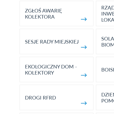
RZĄ
ZGŁOŚ AWARIĘ
INWE
KOLEKTORA
LOK
SOLA
SESJE RADY MIEJSKIEJ
BIO
EKOLOGICZNY DOM -
BOIS
KOLEKTORY
DZI
DROGI RFRD
POM