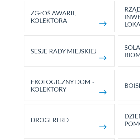
RZĄ
ZGŁOŚ AWARIĘ
INWE
KOLEKTORA
LOK
SOLA
SESJE RADY MIEJSKIEJ
BIO
EKOLOGICZNY DOM -
BOIS
KOLEKTORY
DZI
DROGI RFRD
POM