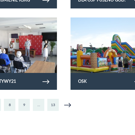
rię zdjęć inicjatywy21
Obejrzyj galerię zdjęć osk
ATYWY21
OSK
8
9
…
13