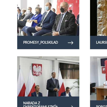
PROMESY_POLSKILAD
LAURS
Obejrzyj galerię zdjęć Narada z dyrektorami szkół
Obejrzyj gal
NARADA Z
DYREKTORAMI SZKÓŁ
POROZ