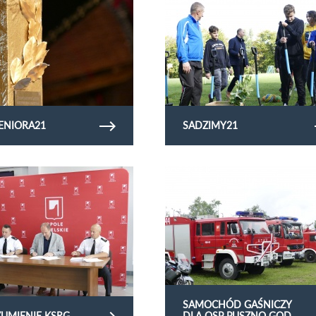
ENIORA21
SADZIMY21
erię zdjęć Porozumienie KSRG
Obejrzyj galerię zdjęć Samochód gaśnicz
OSP Puszno God.
SAMOCHÓD GAŚNICZY
UMIENIE KSRG
DLA OSP PUSZNO GOD.