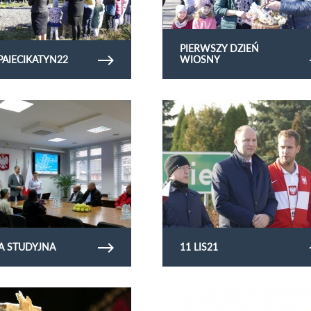
PIERWSZY DZIEŃ
PAIECIKATYN22
WIOSNY
rię zdjęć Wizyta studyjna
Obejrzyj galerię zdjęć 11 lis21
A STUDYJNA
11 LIS21
rię zdjęć laurseniora21
Obejrzyj galerię zdjęć sadzimy21