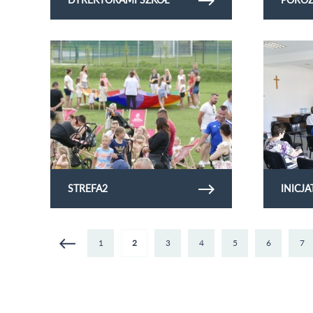
Obejrzyj galerię zdjęć strefa2
Obejrzyj gale
STREFA2
INICJ
1
2
3
4
5
6
7