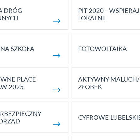
A DRÓG
PIT 2020 - WSPIERAJ
NNYCH
LOKALNIE
NA SZKOŁA
FOTOWOLTAIKA
YWNE PLACE
AKTYWNY MALUCH/
AW 2025
ŻŁOBEK
RBEZPIECZNY
CYFROWE LUBELSKI
ORZĄD