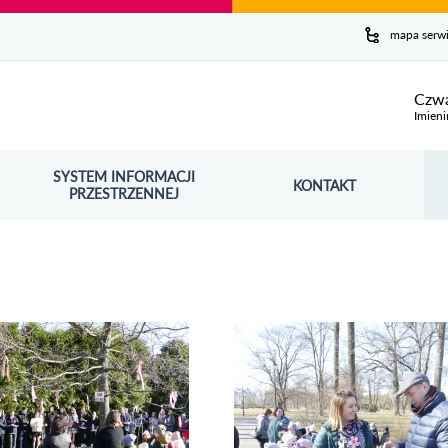
y serwis
mapa serw
ej
Czwa
Imieni
SYSTEM INFORMACJI
Szuk
KONTAKT
OŚNIK OTWORZY SIĘ W NOWYM OKNIE
PRZESTRZENNEJ
Wy
rię zdjęć dzienpaiecikatyn22
Obejrzyj galerię zdjęć Pierwszy Dzień Wi