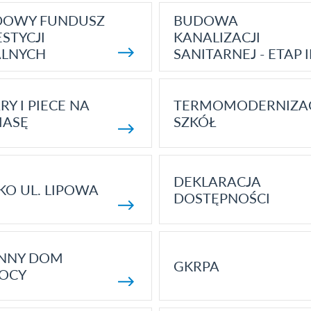
DOWY FUNDUSZ
BUDOWA
STYCJI
KANALIZACJI
ALNYCH
SANITARNEJ - ETAP I
RY I PIECE NA
TERMOMODERNIZA
MASĘ
SZKÓŁ
DEKLARACJA
KO UL. LIPOWA
DOSTĘPNOŚCI
ENNY DOM
GKRPA
OCY