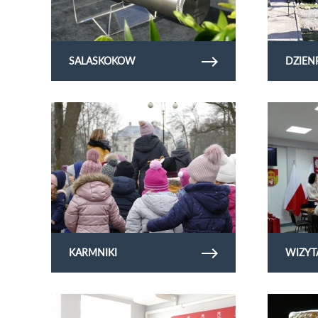
SALASKOKOW
DZIEN
Obejrzyj galerię zdjęć karmniki
Obejrzyj gale
KARMNIKI
WIZYT
Obejrzyj galerię zdjęć promesy_polskilad
Obejrzyj gale