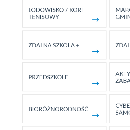
LODOWISKO / KORT
MAP
TENISOWY
GMI
ZDALNA SZKOŁA +
ZDAL
AKT
PRZEDSZKOLE
ZAB
CYBE
BIORÓŻNORODNOŚĆ
SAM