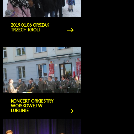
2019.01.06 ORSZAK
TRZECH KROLI
Obejrzyj galerię zdjęć Koncert Orkiestry
Wojskowej w Lublinie
KONCERT ORKIESTRY
WOJSKOWEJ W
LUBLINIE
Obejrzyj galerię zdjęć Tydzień Kultury Miejskiej
2018