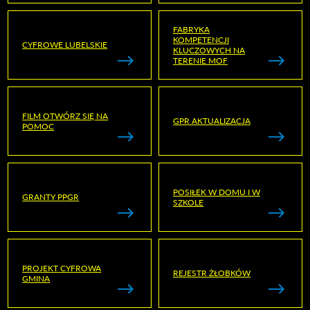
FABRYKA
KOMPETENCJI
CYFROWE LUBELSKIE
KLUCZOWYCH NA
TERENIE MOF
FILM OTWÓRZ SIĘ NA
GPR AKTUALIZACJA
POMOC
POSIŁEK W DOMU I W
GRANTY PPGR
SZKOLE
PROJEKT CYFROWA
REJESTR ŻŁOBKÓW
GMINA