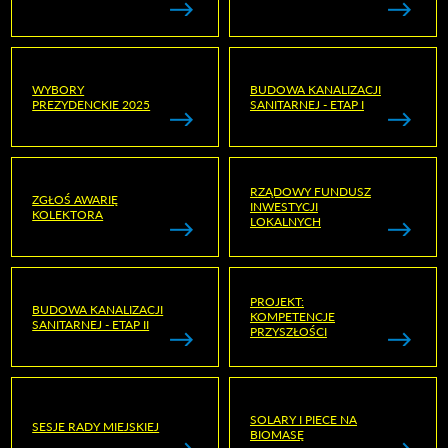
WYBORY
BUDOWA KANALIZACJI
PREZYDENCKIE 2025
SANITARNEJ - ETAP I
RZĄDOWY FUNDUSZ
ZGŁOŚ AWARIĘ
INWESTYCJI
KOLEKTORA
LOKALNYCH
PROJEKT:
BUDOWA KANALIZACJI
KOMPETENCJE
SANITARNEJ - ETAP II
PRZYSZŁOŚCI
SOLARY I PIECE NA
SESJE RADY MIEJSKIEJ
BIOMASĘ