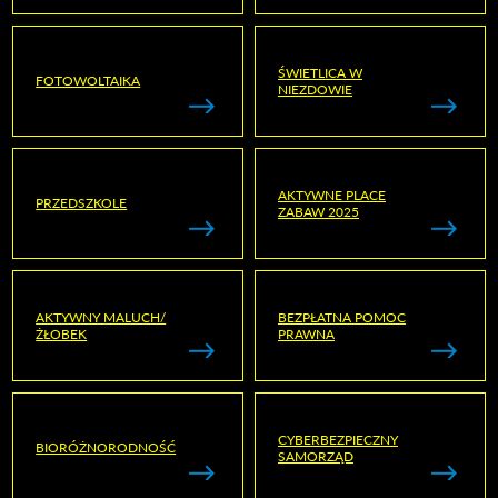
ŚWIETLICA W
FOTOWOLTAIKA
NIEZDOWIE
AKTYWNE PLACE
PRZEDSZKOLE
ZABAW 2025
AKTYWNY MALUCH/
BEZPŁATNA POMOC
ŻŁOBEK
PRAWNA
CYBERBEZPIECZNY
BIORÓŻNORODNOŚĆ
SAMORZĄD