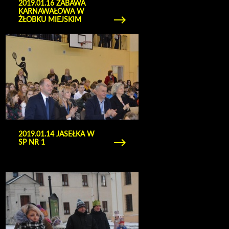
2019.01.16 ZABAWA
KARNAWAŁOWA W
ŻŁOBKU MIEJSKIM
Obejrzyj galerię zdjęć 2019.01.14 Jasełka w SP nr
1
2019.01.14 JASEŁKA W
SP NR 1
Obejrzyj galerię zdjęć 2019.01.06 orszak trzech
kroli