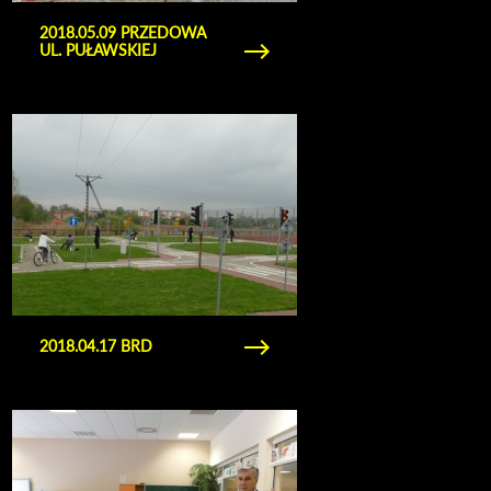
2018.05.09 PRZEDOWA
UL. PUŁAWSKIEJ
Obejrzyj galerię zdjęć 2018.04.17 BRD
2018.04.17 BRD
Obejrzyj galerię zdjęć 2018.02.23 wręczenie
odblasków dzieciom