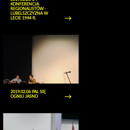
KONFERENCJA
REGIONALISTÓW -
LUBELSZCZYZNA W
LECIE 1944 R.
Obejrzyj galerię zdjęć 2019.02.06 Pal się ogniu
jasno
2019.02.06 PAL SIĘ
OGNIU JASNO
Obejrzyj galerię zdjęć 2019.01.30 - Spotkanie
Noworoczne Uniwersytetu Trzeciego Wieku