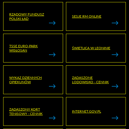
RZĄDOWY FUNDUSZ
SESJE RM ONLINE
POLSKI ŁAD
TSSE EURO-PARK
ŚWIETLICA W LEONINIE
WISŁOSAN
WYKAZ DZIENNYCH
ZADASZONE
OPIEKUNÓW
LODOWISKO - CENNIK
ZADASZONY KORT
INTERNET.GOV.PL
TENISOWY - CENNIK