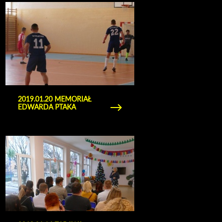
Obejrzyj galerię zdjęć 2019.01.20 memoriał
Edwarda Ptaka
2019.01.20 MEMORIAŁ
EDWARDA PTAKA
Obejrzyj galerię zdjęć 2019.01.16 zabawa
karnawałowa w Żłobku Miejskim