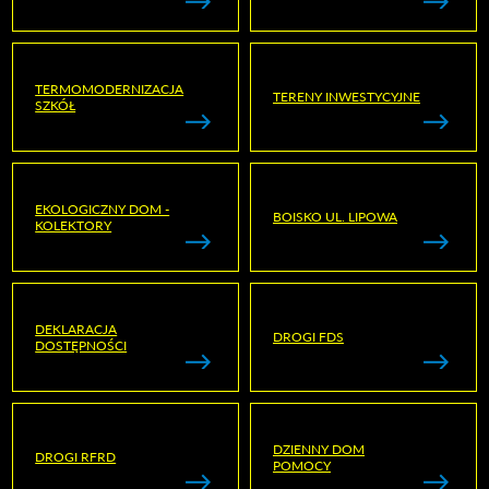
TERMOMODERNIZACJA
TERENY INWESTYCYJNE
SZKÓŁ
EKOLOGICZNY DOM -
BOISKO UL. LIPOWA
KOLEKTORY
DEKLARACJA
DROGI FDS
DOSTĘPNOŚCI
DZIENNY DOM
DROGI RFRD
POMOCY