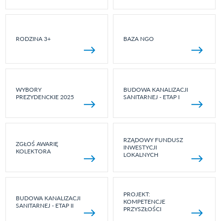
RODZINA 3+
BAZA NGO
WYBORY
BUDOWA KANALIZACJI
PREZYDENCKIE 2025
SANITARNEJ - ETAP I
RZĄDOWY FUNDUSZ
ZGŁOŚ AWARIĘ
INWESTYCJI
KOLEKTORA
LOKALNYCH
PROJEKT:
BUDOWA KANALIZACJI
KOMPETENCJE
SANITARNEJ - ETAP II
PRZYSZŁOŚCI