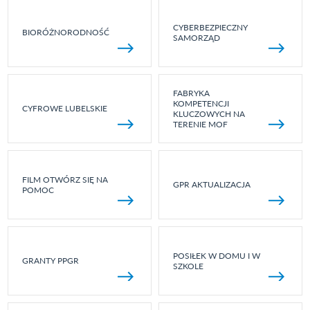
CYBERBEZPIECZNY
BIORÓŻNORODNOŚĆ
SAMORZĄD
FABRYKA
KOMPETENCJI
CYFROWE LUBELSKIE
KLUCZOWYCH NA
TERENIE MOF
FILM OTWÓRZ SIĘ NA
GPR AKTUALIZACJA
POMOC
POSIŁEK W DOMU I W
GRANTY PPGR
SZKOLE