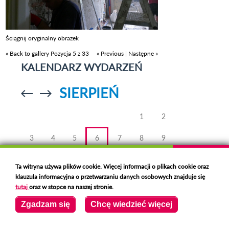
Ściągnij oryginalny obrazek
« Back to gallery
Pozycja 5 z 33
« Previous
|
Następne »
KALENDARZ WYDARZEŃ
SIERPIEŃ
Przejdź do
Przejdź do
poprzedniego
poprzedniego
miesiąca
miesiąca
1
2
3
4
5
6
7
8
9
10
11
12
14
15
16
13
Ta witryna używa plików cookie. Więcej informacji o plikach cookie oraz
klauzula informacyjna o przetwarzaniu danych osobowych znajduje się
17
18
19
20
21
22
23
tutaj
oraz w stopce na naszej stronie.
24
25
26
27
28
29
30
Zgadzam się
Chcę wiedzieć więcej
31