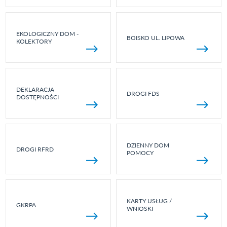
EKOLOGICZNY DOM -
BOISKO UL. LIPOWA
KOLEKTORY
DEKLARACJA
DROGI FDS
DOSTĘPNOŚCI
DZIENNY DOM
DROGI RFRD
POMOCY
KARTY USŁUG /
GKRPA
WNIOSKI