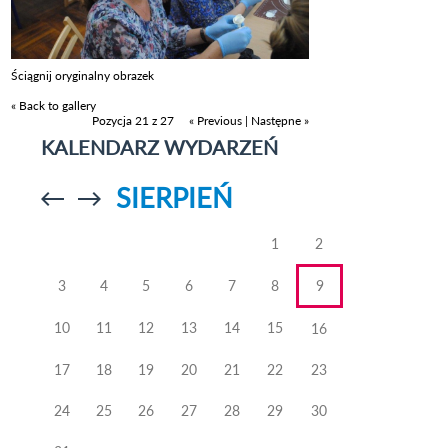
Ściągnij oryginalny obrazek
« Back to gallery
Pozycja 21 z 27
« Previous
|
Następne »
KALENDARZ WYDARZEŃ
SIERPIEŃ
Przejdź do
Przejdź do
poprzedniego
poprzedniego
miesiąca
miesiąca
1
2
3
4
5
6
7
8
9
10
11
12
13
14
15
16
17
18
19
20
21
22
23
24
25
26
27
28
29
30