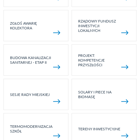
RZĄDOWY FUNDUSZ
ZGŁOŚ AWARIĘ
INWESTYCJI
KOLEKTORA
LOKALNYCH
PROJEKT:
BUDOWA KANALIZACJI
KOMPETENCJE
SANITARNEJ - ETAP II
PRZYSZŁOŚCI
SOLARY I PIECE NA
SESJE RADY MIEJSKIEJ
BIOMASĘ
TERMOMODERNIZACJA
TERENY INWESTYCYJNE
SZKÓŁ