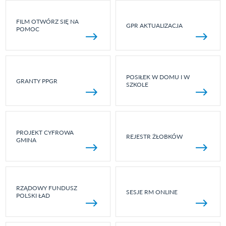
FILM OTWÓRZ SIĘ NA
GPR AKTUALIZACJA
POMOC
POSIŁEK W DOMU I W
GRANTY PPGR
SZKOLE
PROJEKT CYFROWA
REJESTR ŻŁOBKÓW
GMINA
RZĄDOWY FUNDUSZ
SESJE RM ONLINE
POLSKI ŁAD