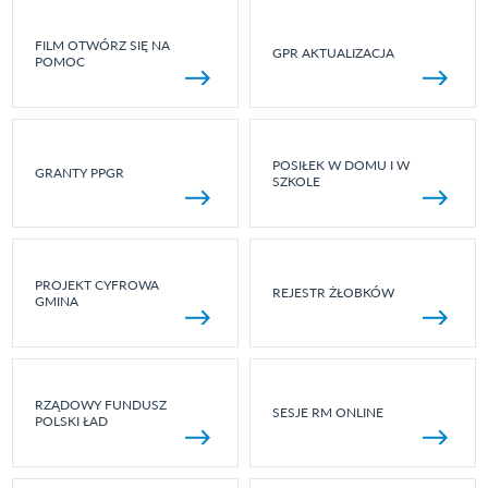
FILM OTWÓRZ SIĘ NA
GPR AKTUALIZACJA
POMOC
POSIŁEK W DOMU I W
GRANTY PPGR
SZKOLE
PROJEKT CYFROWA
REJESTR ŻŁOBKÓW
GMINA
RZĄDOWY FUNDUSZ
SESJE RM ONLINE
POLSKI ŁAD