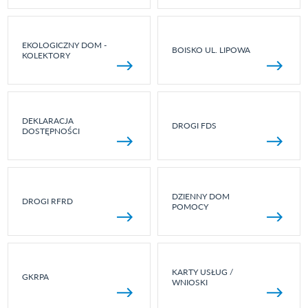
EKOLOGICZNY DOM -
BOISKO UL. LIPOWA
KOLEKTORY
DEKLARACJA
DROGI FDS
DOSTĘPNOŚCI
DZIENNY DOM
DROGI RFRD
POMOCY
KARTY USŁUG /
GKRPA
WNIOSKI