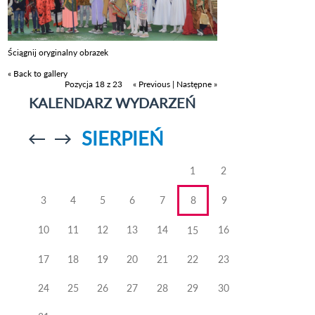
Ściągnij oryginalny obrazek
« Back to gallery
Pozycja 18 z 23
« Previous
|
Następne »
KALENDARZ WYDARZEŃ
SIERPIEŃ
Przejdź do
Przejdź do
poprzedniego
poprzedniego
miesiąca
miesiąca
1
2
3
4
5
6
7
8
9
10
11
12
13
14
16
15
17
18
19
20
21
22
23
24
25
26
27
28
29
30