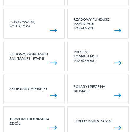
RZĄDOWY FUNDUSZ
ZGŁOŚ AWARIĘ
INWESTYCJI
KOLEKTORA
LOKALNYCH
PROJEKT:
BUDOWA KANALIZACJI
KOMPETENCJE
SANITARNEJ - ETAP II
PRZYSZŁOŚCI
SOLARY I PIECE NA
SESJE RADY MIEJSKIEJ
BIOMASĘ
TERMOMODERNIZACJA
TERENY INWESTYCYJNE
SZKÓŁ