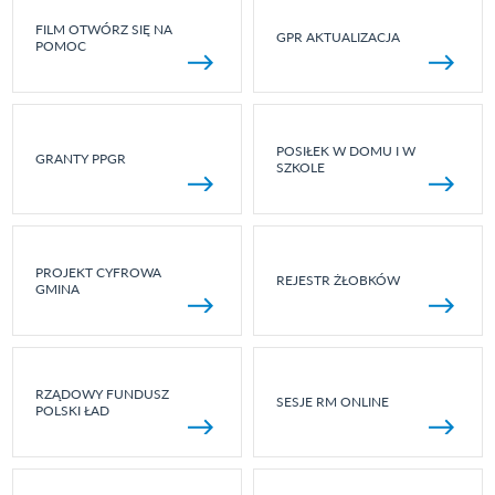
FILM OTWÓRZ SIĘ NA
GPR AKTUALIZACJA
POMOC
POSIŁEK W DOMU I W
GRANTY PPGR
SZKOLE
PROJEKT CYFROWA
REJESTR ŻŁOBKÓW
GMINA
RZĄDOWY FUNDUSZ
SESJE RM ONLINE
POLSKI ŁAD