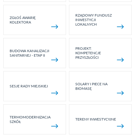
RZĄDOWY FUNDUSZ
ZGŁOŚ AWARIĘ
INWESTYCJI
KOLEKTORA
LOKALNYCH
PROJEKT:
BUDOWA KANALIZACJI
KOMPETENCJE
SANITARNEJ - ETAP II
PRZYSZŁOŚCI
SOLARY I PIECE NA
SESJE RADY MIEJSKIEJ
BIOMASĘ
TERMOMODERNIZACJA
TERENY INWESTYCYJNE
SZKÓŁ