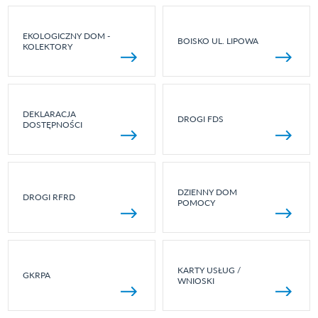
EKOLOGICZNY DOM -
BOISKO UL. LIPOWA
KOLEKTORY
DEKLARACJA
DROGI FDS
DOSTĘPNOŚCI
DZIENNY DOM
DROGI RFRD
POMOCY
KARTY USŁUG /
GKRPA
WNIOSKI