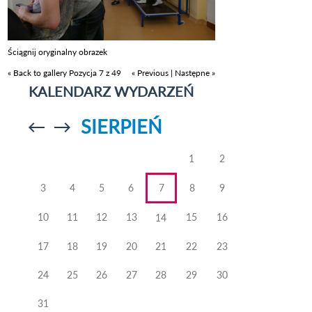
Ściągnij oryginalny obrazek
« Back to gallery
Pozycja 7 z 49
« Previous
|
Następne »
KALENDARZ WYDARZEŃ
SIERPIEŃ
Przejdź do
Przejdź do
poprzedniego
poprzedniego
miesiąca
miesiąca
1
2
3
4
5
6
7
8
9
10
11
12
13
15
16
14
17
18
19
20
21
22
23
24
25
26
27
28
29
30
31