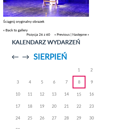
Ściągnij oryginalny obrazek
« Back to gallery
Pozycja 26 z 60
« Previous
|
Następne »
KALENDARZ WYDARZEŃ
SIERPIEŃ
Przejdź do
Przejdź do
poprzedniego
poprzedniego
miesiąca
miesiąca
1
2
3
4
5
6
7
8
9
10
11
12
13
14
16
15
17
18
19
20
21
22
23
24
25
26
27
28
29
30