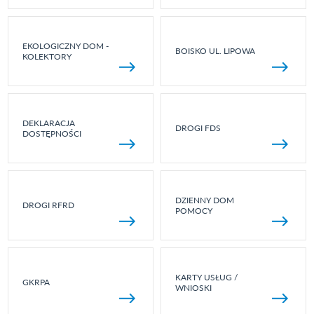
EKOLOGICZNY DOM -
BOISKO UL. LIPOWA
KOLEKTORY
DEKLARACJA
DROGI FDS
DOSTĘPNOŚCI
DZIENNY DOM
DROGI RFRD
POMOCY
KARTY USŁUG /
GKRPA
WNIOSKI