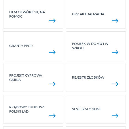
FILM OTWÓRZ SIĘ NA
GPR AKTUALIZACJA
POMOC
POSIŁEK W DOMU I W
GRANTY PPGR
SZKOLE
PROJEKT CYFROWA
REJESTR ŻŁOBKÓW
GMINA
RZĄDOWY FUNDUSZ
SESJE RM ONLINE
POLSKI ŁAD