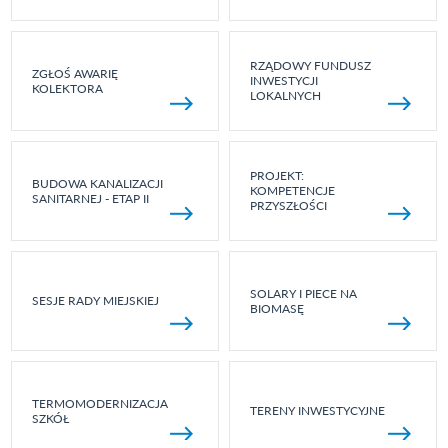
RZĄDOWY FUNDUSZ
ZGŁOŚ AWARIĘ
INWESTYCJI
KOLEKTORA
LOKALNYCH
PROJEKT:
BUDOWA KANALIZACJI
KOMPETENCJE
SANITARNEJ - ETAP II
PRZYSZŁOŚCI
SOLARY I PIECE NA
SESJE RADY MIEJSKIEJ
BIOMASĘ
TERMOMODERNIZACJA
TERENY INWESTYCYJNE
SZKÓŁ