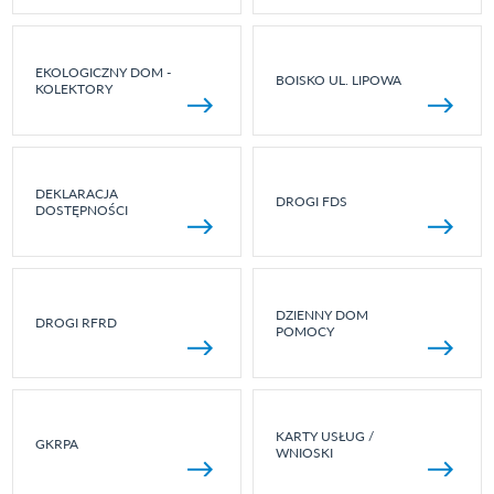
EKOLOGICZNY DOM -
BOISKO UL. LIPOWA
KOLEKTORY
DEKLARACJA
DROGI FDS
DOSTĘPNOŚCI
DZIENNY DOM
DROGI RFRD
POMOCY
KARTY USŁUG /
GKRPA
WNIOSKI