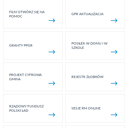
FILM OTWÓRZ SIĘ NA
GPR AKTUALIZACJA
POMOC
POSIŁEK W DOMU I W
GRANTY PPGR
SZKOLE
PROJEKT CYFROWA
REJESTR ŻŁOBKÓW
GMINA
RZĄDOWY FUNDUSZ
SESJE RM ONLINE
POLSKI ŁAD