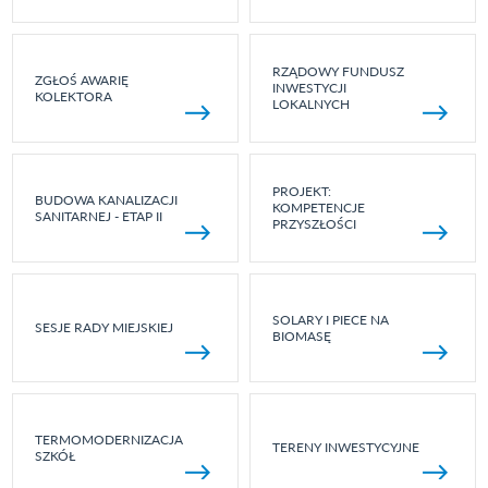
RZĄDOWY FUNDUSZ
ZGŁOŚ AWARIĘ
INWESTYCJI
KOLEKTORA
LOKALNYCH
PROJEKT:
BUDOWA KANALIZACJI
KOMPETENCJE
SANITARNEJ - ETAP II
PRZYSZŁOŚCI
SOLARY I PIECE NA
SESJE RADY MIEJSKIEJ
BIOMASĘ
TERMOMODERNIZACJA
TERENY INWESTYCYJNE
SZKÓŁ