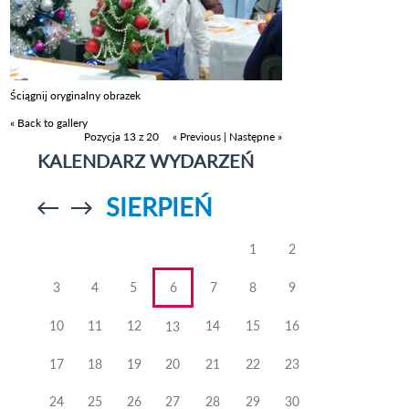
Ściągnij oryginalny obrazek
« Back to gallery
Pozycja 13 z 20
« Previous
|
Następne »
KALENDARZ WYDARZEŃ
SIERPIEŃ
Przejdź do
Przejdź do
poprzedniego
poprzedniego
miesiąca
miesiąca
1
2
3
4
5
6
7
8
9
10
11
12
14
15
16
13
17
18
19
20
21
22
23
24
25
26
27
28
29
30