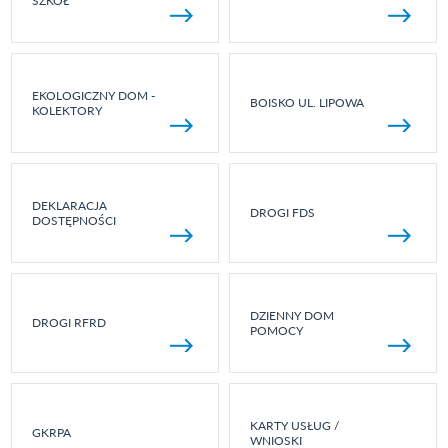
SZKÓŁ
EKOLOGICZNY DOM -
BOISKO UL. LIPOWA
KOLEKTORY
DEKLARACJA
DROGI FDS
DOSTĘPNOŚCI
DZIENNY DOM
DROGI RFRD
POMOCY
KARTY USŁUG /
GKRPA
WNIOSKI