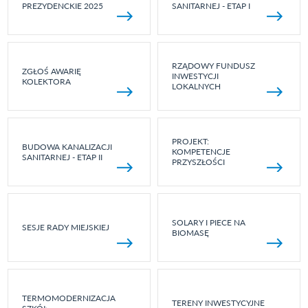
PREZYDENCKIE 2025
SANITARNEJ - ETAP I
RZĄDOWY FUNDUSZ
ZGŁOŚ AWARIĘ
INWESTYCJI
KOLEKTORA
LOKALNYCH
PROJEKT:
BUDOWA KANALIZACJI
KOMPETENCJE
SANITARNEJ - ETAP II
PRZYSZŁOŚCI
SOLARY I PIECE NA
SESJE RADY MIEJSKIEJ
BIOMASĘ
TERMOMODERNIZACJA
TERENY INWESTYCYJNE