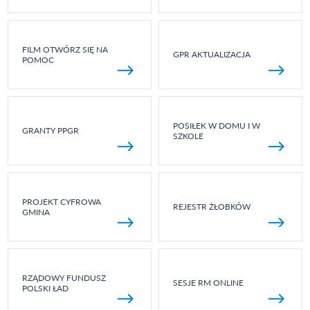
FILM OTWÓRZ SIĘ NA
GPR AKTUALIZACJA
POMOC
POSIŁEK W DOMU I W
GRANTY PPGR
SZKOLE
PROJEKT CYFROWA
REJESTR ŻŁOBKÓW
GMINA
RZĄDOWY FUNDUSZ
SESJE RM ONLINE
POLSKI ŁAD