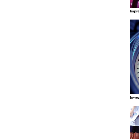
Impr
Zobac
Inwes
Zobac