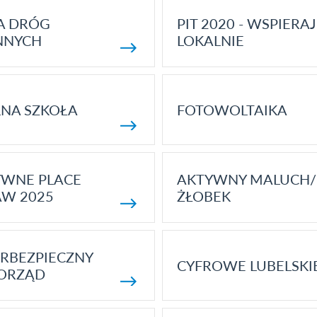
A DRÓG
PIT 2020 - WSPIERAJ
NNYCH
LOKALNIE
NA SZKOŁA
FOTOWOLTAIKA
YWNE PLACE
AKTYWNY MALUCH/
AW 2025
ŻŁOBEK
RBEZPIECZNY
CYFROWE LUBELSKI
ORZĄD