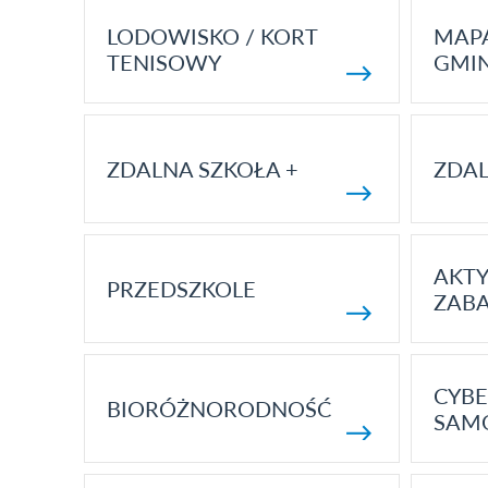
LODOWISKO / KORT
MAP
TENISOWY
GMI
ZDALNA SZKOŁA +
ZDAL
AKT
PRZEDSZKOLE
ZAB
CYBE
BIORÓŻNORODNOŚĆ
SAM