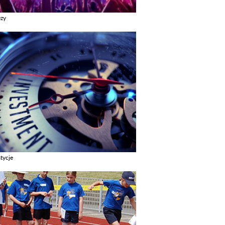
ezy
z galerie w kategori Imprezy
tycje
z galerie w kategori Inwestycje