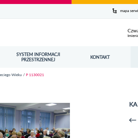
y serwis
mapa serw
ej
Czwa
Imieni
SYSTEM INFORMACJI
Szuk
KONTAKT
OŚNIK OTWORZY SIĘ W NOWYM OKNIE
PRZESTRZENNEJ
Wy
zeciego Wieku
P 1130021
KA
p