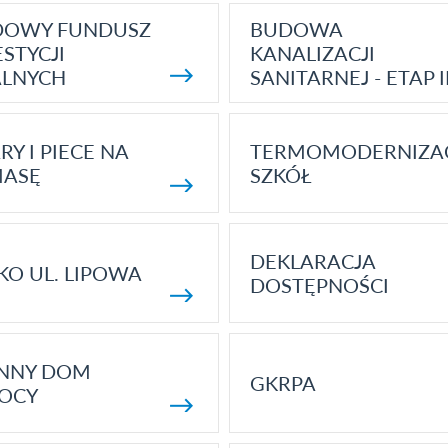
DOWY FUNDUSZ
BUDOWA
STYCJI
KANALIZACJI
ALNYCH
SANITARNEJ - ETAP I
RY I PIECE NA
TERMOMODERNIZA
MASĘ
SZKÓŁ
DEKLARACJA
KO UL. LIPOWA
DOSTĘPNOŚCI
ENNY DOM
GKRPA
OCY