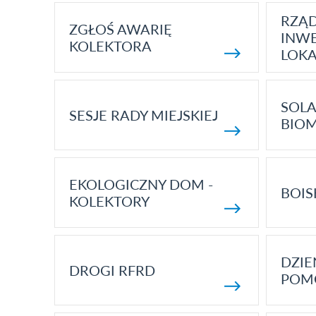
RZĄ
ZGŁOŚ AWARIĘ
INWE
KOLEKTORA
LOK
SOLA
SESJE RADY MIEJSKIEJ
BIO
EKOLOGICZNY DOM -
BOIS
KOLEKTORY
DZI
DROGI RFRD
POM