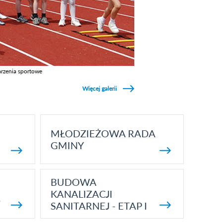
rzenia sportowe
z galerie w kategori Wydarzenia sportowe
Więcej galerii
MŁODZIEŻOWA RADA
GMINY
BUDOWA
KANALIZACJI
5
SANITARNEJ - ETAP I