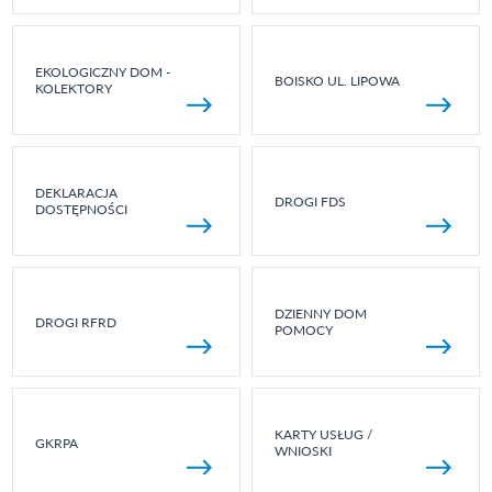
EKOLOGICZNY DOM -
BOISKO UL. LIPOWA
KOLEKTORY
DEKLARACJA
DROGI FDS
DOSTĘPNOŚCI
DZIENNY DOM
DROGI RFRD
POMOCY
KARTY USŁUG /
GKRPA
WNIOSKI