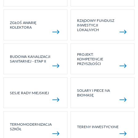
RZĄDOWY FUNDUSZ
ZGŁOŚ AWARIĘ
INWESTYCJI
KOLEKTORA
LOKALNYCH
PROJEKT:
BUDOWA KANALIZACJI
KOMPETENCJE
SANITARNEJ - ETAP II
PRZYSZŁOŚCI
SOLARY I PIECE NA
SESJE RADY MIEJSKIEJ
BIOMASĘ
TERMOMODERNIZACJA
TERENY INWESTYCYJNE
SZKÓŁ