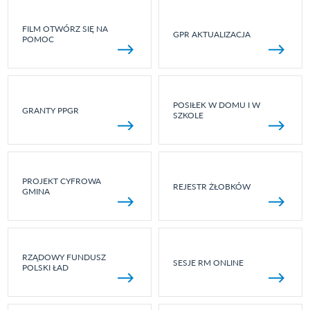
FILM OTWÓRZ SIĘ NA
GPR AKTUALIZACJA
POMOC
POSIŁEK W DOMU I W
GRANTY PPGR
SZKOLE
PROJEKT CYFROWA
REJESTR ŻŁOBKÓW
GMINA
RZĄDOWY FUNDUSZ
SESJE RM ONLINE
POLSKI ŁAD