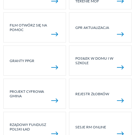
TERENIE MOF
FILM OTWÓRZ SIĘ NA
GPR AKTUALIZACJA
POMOC
POSIŁEK W DOMU I W
GRANTY PPGR
SZKOLE
PROJEKT CYFROWA
REJESTR ŻŁOBKÓW
GMINA
RZĄDOWY FUNDUSZ
SESJE RM ONLINE
POLSKI ŁAD