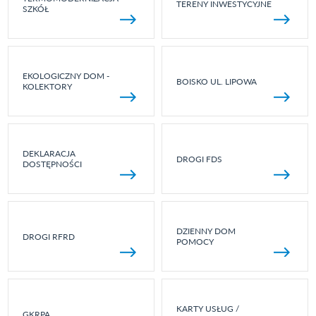
TERENY INWESTYCYJNE
SZKÓŁ
EKOLOGICZNY DOM -
BOISKO UL. LIPOWA
KOLEKTORY
DEKLARACJA
DROGI FDS
DOSTĘPNOŚCI
DZIENNY DOM
DROGI RFRD
POMOCY
KARTY USŁUG /
GKRPA