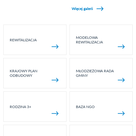
Zobacz galerie w kategori Wydarzenia sportowe
Więcej galerii
MODELOWA
REWITALIZACJA
REWITALIZACJA
KRAJOWY PLAN
MŁODZIEŻOWA RADA
ODBUDOWY
GMINY
RODZINA 3+
BAZA NGO