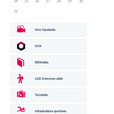
24
25
26
27
28
29
30
31
Kino Opolanka
OCK
Biblioteka
LGD Owocowy szlak
Turystyka
Infrastruktura sportowa