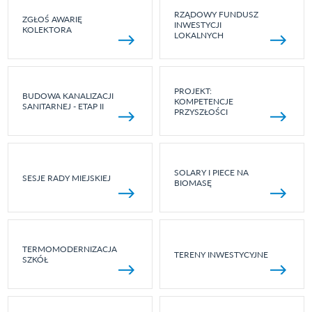
RZĄDOWY FUNDUSZ
ZGŁOŚ AWARIĘ
INWESTYCJI
KOLEKTORA
LOKALNYCH
PROJEKT:
BUDOWA KANALIZACJI
KOMPETENCJE
SANITARNEJ - ETAP II
PRZYSZŁOŚCI
SOLARY I PIECE NA
SESJE RADY MIEJSKIEJ
BIOMASĘ
TERMOMODERNIZACJA
TERENY INWESTYCYJNE
SZKÓŁ