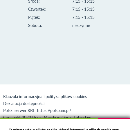
Środa:
7:15 - 15:15
Czwartek:
7:15 - 15:15
Piątek:
7:15 - 15:15
Sobota:
nieczynne
Klauzula informacyjna i polityka plików cookies
Deklaracja dostępności
Polski serwer RBL
https://polspam.pl/
Copyright 2023 Urząd Miejski w Opolu Lubelskim
Created by
VOBACOM
Odnośnik otworzy się w nowym oknie
Ta witryna używa plików cookie. Więcej informacji o plikach cookie oraz