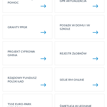
GPR AKTUALIZACJA
POMOC
POSIŁEK W DOMU I W
GRANTY PPGR
SZKOLE
PROJEKT CYFROWA
REJESTR ŻŁOBKÓW
GMINA
RZĄDOWY FUNDUSZ
SESJE RM ONLINE
POLSKI ŁAD
TSSE EURO-PARK
ŚWIETLICA W LEONINIE