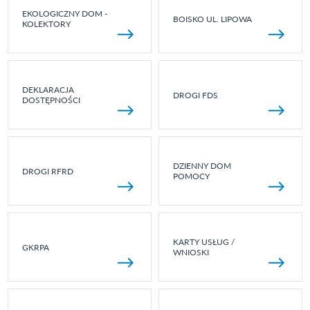
EKOLOGICZNY DOM -
BOISKO UL. LIPOWA
KOLEKTORY
DEKLARACJA
DROGI FDS
DOSTĘPNOŚCI
DZIENNY DOM
DROGI RFRD
POMOCY
KARTY USŁUG /
GKRPA
WNIOSKI