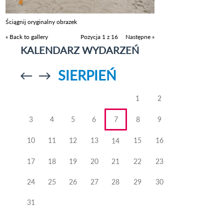
Ściągnij oryginalny obrazek
« Back to gallery
Pozycja 1 z 16
Następne »
KALENDARZ WYDARZEŃ
SIERPIEŃ
Przejdź do
Przejdź do
poprzedniego
poprzedniego
miesiąca
miesiąca
1
2
3
4
5
6
7
8
9
10
11
12
13
15
16
14
17
18
19
20
21
22
23
24
25
26
27
28
29
30
31