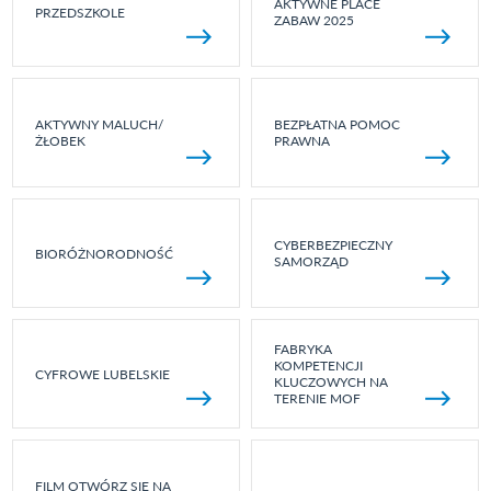
AKTYWNE PLACE
PRZEDSZKOLE
ZABAW 2025
AKTYWNY MALUCH/
BEZPŁATNA POMOC
ŻŁOBEK
PRAWNA
CYBERBEZPIECZNY
BIORÓŻNORODNOŚĆ
SAMORZĄD
FABRYKA
KOMPETENCJI
CYFROWE LUBELSKIE
KLUCZOWYCH NA
TERENIE MOF
FILM OTWÓRZ SIĘ NA