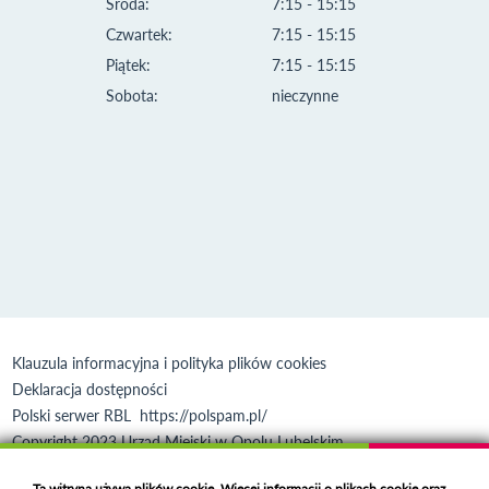
Środa:
7:15 - 15:15
Czwartek:
7:15 - 15:15
Piątek:
7:15 - 15:15
Sobota:
nieczynne
Klauzula informacyjna i polityka plików cookies
Deklaracja dostępności
Polski serwer RBL
https://polspam.pl/
Copyright 2023 Urząd Miejski w Opolu Lubelskim
Created by
VOBACOM
Odnośnik otworzy się w nowym oknie
Ta witryna używa plików cookie. Więcej informacji o plikach cookie oraz