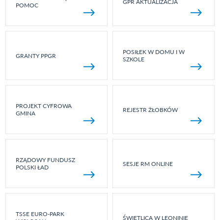
GPR AKTUALIZACJA
POMOC
POSIŁEK W DOMU I W
GRANTY PPGR
SZKOLE
PROJEKT CYFROWA
REJESTR ŻŁOBKÓW
GMINA
RZĄDOWY FUNDUSZ
SESJE RM ONLINE
POLSKI ŁAD
TSSE EURO-PARK
ŚWIETLICA W LEONINIE