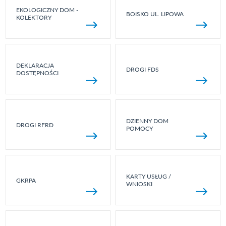
EKOLOGICZNY DOM -
BOISKO UL. LIPOWA
KOLEKTORY
DEKLARACJA
DROGI FDS
DOSTĘPNOŚCI
DZIENNY DOM
DROGI RFRD
POMOCY
KARTY USŁUG /
GKRPA
WNIOSKI