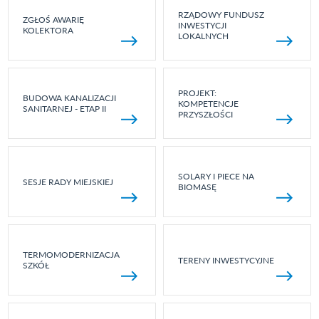
RZĄDOWY FUNDUSZ
ZGŁOŚ AWARIĘ
INWESTYCJI
KOLEKTORA
LOKALNYCH
PROJEKT:
BUDOWA KANALIZACJI
KOMPETENCJE
SANITARNEJ - ETAP II
PRZYSZŁOŚCI
SOLARY I PIECE NA
SESJE RADY MIEJSKIEJ
BIOMASĘ
TERMOMODERNIZACJA
TERENY INWESTYCYJNE
SZKÓŁ