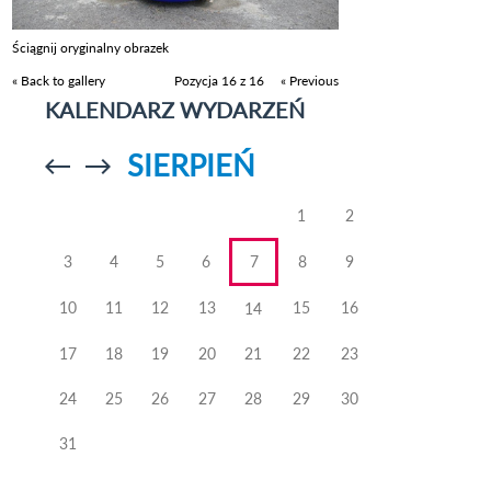
Ściągnij oryginalny obrazek
« Back to gallery
Pozycja 16 z 16
« Previous
KALENDARZ WYDARZEŃ
SIERPIEŃ
Przejdź do
Przejdź do
poprzedniego
poprzedniego
miesiąca
miesiąca
1
2
3
4
5
6
7
8
9
10
11
12
13
15
16
14
17
18
19
20
21
22
23
24
25
26
27
28
29
30
31