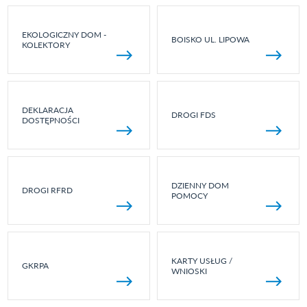
EKOLOGICZNY DOM -
BOISKO UL. LIPOWA
KOLEKTORY
DEKLARACJA
DROGI FDS
DOSTĘPNOŚCI
DZIENNY DOM
DROGI RFRD
POMOCY
KARTY USŁUG /
GKRPA
WNIOSKI