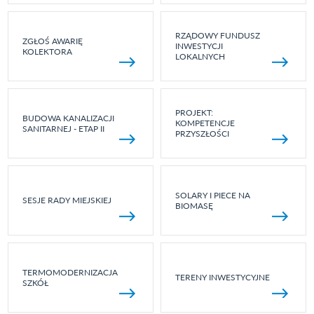
RZĄDOWY FUNDUSZ
ZGŁOŚ AWARIĘ
INWESTYCJI
KOLEKTORA
LOKALNYCH
PROJEKT:
BUDOWA KANALIZACJI
KOMPETENCJE
SANITARNEJ - ETAP II
PRZYSZŁOŚCI
SOLARY I PIECE NA
SESJE RADY MIEJSKIEJ
BIOMASĘ
TERMOMODERNIZACJA
TERENY INWESTYCYJNE
SZKÓŁ