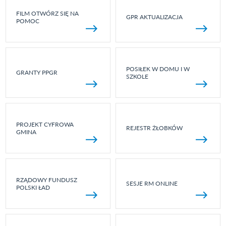
FILM OTWÓRZ SIĘ NA
GPR AKTUALIZACJA
POMOC
POSIŁEK W DOMU I W
GRANTY PPGR
SZKOLE
PROJEKT CYFROWA
REJESTR ŻŁOBKÓW
GMINA
RZĄDOWY FUNDUSZ
SESJE RM ONLINE
POLSKI ŁAD