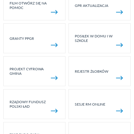
FILM OTWÓRZ SIĘ NA
GPR AKTUALIZACJA
POMOC
POSIŁEK W DOMU I W
GRANTY PPGR
SZKOLE
PROJEKT CYFROWA
REJESTR ŻŁOBKÓW
GMINA
RZĄDOWY FUNDUSZ
SESJE RM ONLINE
POLSKI ŁAD