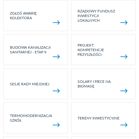
RZĄDOWY FUNDUSZ
ZGŁOŚ AWARIĘ
INWESTYCJI
KOLEKTORA
LOKALNYCH
PROJEKT:
BUDOWA KANALIZACJI
KOMPETENCJE
SANITARNEJ - ETAP II
PRZYSZŁOŚCI
SOLARY I PIECE NA
SESJE RADY MIEJSKIEJ
BIOMASĘ
TERMOMODERNIZACJA
TERENY INWESTYCYJNE
SZKÓŁ