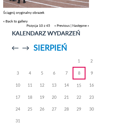
Ściągnij oryginalny obrazek
« Back to gallery
Pozycja 10 z 45
« Previous
|
Następne »
KALENDARZ WYDARZEŃ
SIERPIEŃ
Przejdź do
Przejdź do
poprzedniego
poprzedniego
miesiąca
miesiąca
1
2
3
4
5
6
7
8
9
10
11
12
13
14
16
15
17
18
19
20
21
22
23
24
25
26
27
28
29
30
31