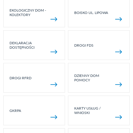
EKOLOGICZNY DOM -
BOISKO UL. LIPOWA
KOLEKTORY
DEKLARACJA
DROGI FDS
DOSTĘPNOŚCI
DZIENNY DOM
DROGI RFRD
POMOCY
KARTY USŁUG /
GKRPA
WNIOSKI