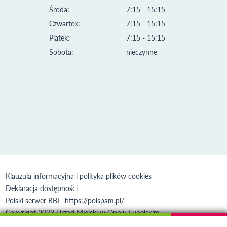
Środa:
7:15 - 15:15
Czwartek:
7:15 - 15:15
Piątek:
7:15 - 15:15
Sobota:
nieczynne
Klauzula informacyjna i polityka plików cookies
Deklaracja dostępności
Polski serwer RBL
https://polspam.pl/
Copyright 2023 Urząd Miejski w Opolu Lubelskim
Created by
VOBACOM
Odnośnik otworzy się w nowym oknie