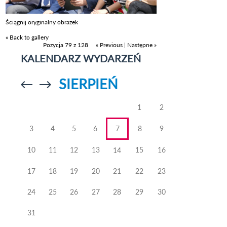
Ściągnij oryginalny obrazek
« Back to gallery
Pozycja 79 z 128
« Previous
|
Następne »
KALENDARZ WYDARZEŃ
SIERPIEŃ
Przejdź do
Przejdź do
poprzedniego
poprzedniego
miesiąca
miesiąca
1
2
3
4
5
6
7
8
9
10
11
12
13
15
16
14
17
18
19
20
21
22
23
24
25
26
27
28
29
30
31