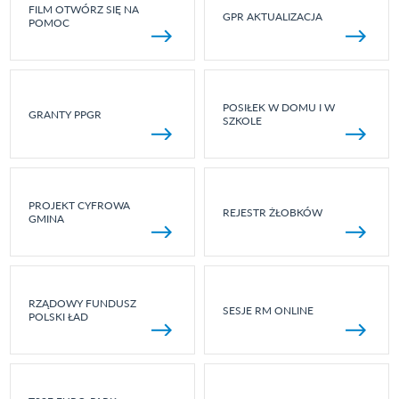
FILM OTWÓRZ SIĘ NA
GPR AKTUALIZACJA
POMOC
POSIŁEK W DOMU I W
GRANTY PPGR
SZKOLE
PROJEKT CYFROWA
REJESTR ŻŁOBKÓW
GMINA
RZĄDOWY FUNDUSZ
SESJE RM ONLINE
POLSKI ŁAD