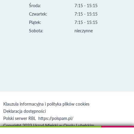
Środa:
7:15 - 15:15
Czwartek:
7:15 - 15:15
Piątek:
7:15 - 15:15
Sobota:
nieczynne
Klauzula informacyjna i polityka plików cookies
Deklaracja dostępności
Polski serwer RBL
https://polspam.pl/
Copyright 2023 Urząd Miejski w Opolu Lubelskim
Created by
VOBACOM
Odnośnik otworzy się w nowym oknie