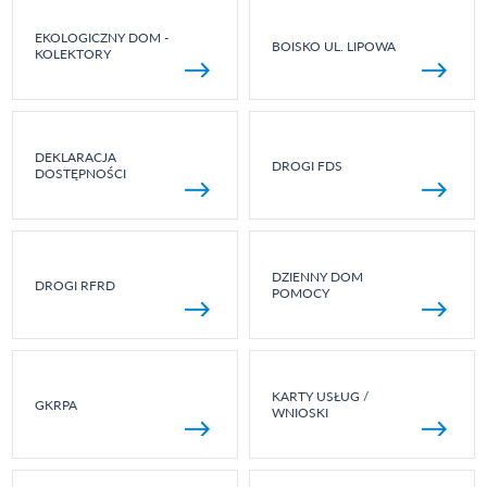
EKOLOGICZNY DOM -
BOISKO UL. LIPOWA
KOLEKTORY
DEKLARACJA
DROGI FDS
DOSTĘPNOŚCI
DZIENNY DOM
DROGI RFRD
POMOCY
KARTY USŁUG /
GKRPA
WNIOSKI