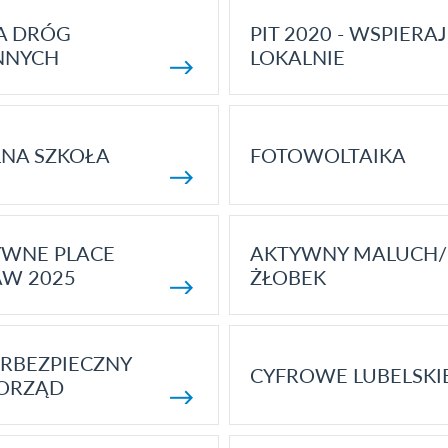
A DRÓG
PIT 2020 - WSPIERAJ
NNYCH
LOKALNIE
NA SZKOŁA
FOTOWOLTAIKA
YWNE PLACE
AKTYWNY MALUCH/
AW 2025
ŻŁOBEK
RBEZPIECZNY
CYFROWE LUBELSKI
ORZĄD