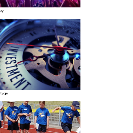
ezy
z galerie w kategori Imprezy
tycje
z galerie w kategori Inwestycje