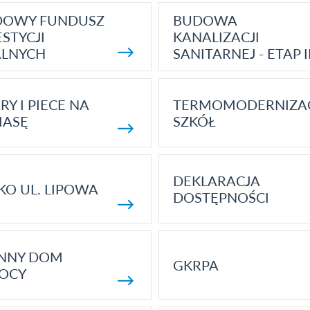
DOWY FUNDUSZ
BUDOWA
STYCJI
KANALIZACJI
ALNYCH
SANITARNEJ - ETAP I
RY I PIECE NA
TERMOMODERNIZA
MASĘ
SZKÓŁ
DEKLARACJA
KO UL. LIPOWA
DOSTĘPNOŚCI
ENNY DOM
GKRPA
OCY