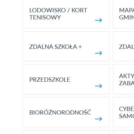
LODOWISKO / KORT
MAP
TENISOWY
GMI
ZDALNA SZKOŁA +
ZDAL
AKT
PRZEDSZKOLE
ZAB
CYBE
BIORÓŻNORODNOŚĆ
SAM