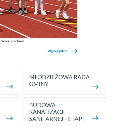
rzenia sportowe
z galerie w kategori Wydarzenia sportowe
Więcej galerii
MŁODZIEŻOWA RADA
GMINY
BUDOWA
KANALIZACJI
5
SANITARNEJ - ETAP I