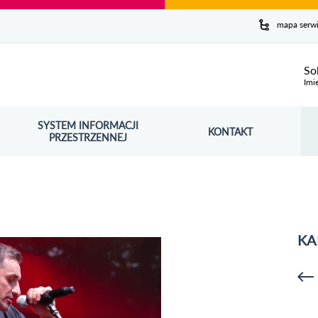
y serwis
mapa serw
ej
So
Imi
SYSTEM INFORMACJI
Szuk
KONTAKT
OŚNIK OTWORZY SIĘ W NOWYM OKNIE
PRZESTRZENNEJ
Wy
KA
p