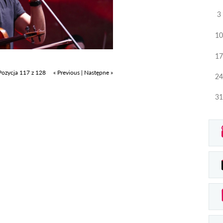
3
10
17
Pozycja 117 z 128
« Previous
|
Następne »
24
31