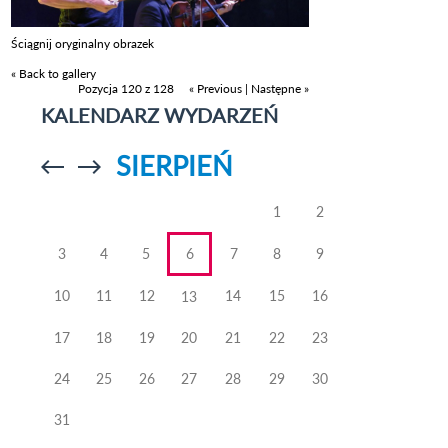
Ściągnij oryginalny obrazek
« Back to gallery
Pozycja 120 z 128
« Previous
|
Następne »
KALENDARZ WYDARZEŃ
SIERPIEŃ
Przejdź do
Przejdź do
poprzedniego
poprzedniego
miesiąca
miesiąca
1
2
3
4
5
6
7
8
9
10
11
12
14
15
16
13
17
18
19
20
21
22
23
24
25
26
27
28
29
30
31