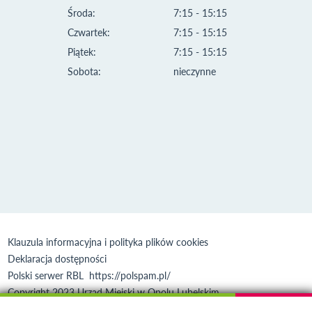
Środa:
7:15 - 15:15
Czwartek:
7:15 - 15:15
Piątek:
7:15 - 15:15
Sobota:
nieczynne
Klauzula informacyjna i polityka plików cookies
Deklaracja dostępności
Polski serwer RBL
https://polspam.pl/
Copyright 2023 Urząd Miejski w Opolu Lubelskim
Created by
VOBACOM
Odnośnik otworzy się w nowym oknie