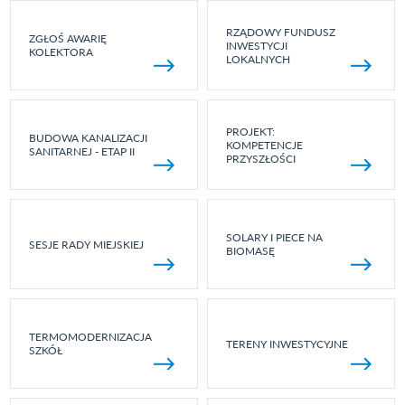
RZĄDOWY FUNDUSZ
ZGŁOŚ AWARIĘ
INWESTYCJI
KOLEKTORA
LOKALNYCH
PROJEKT:
BUDOWA KANALIZACJI
KOMPETENCJE
SANITARNEJ - ETAP II
PRZYSZŁOŚCI
SOLARY I PIECE NA
SESJE RADY MIEJSKIEJ
BIOMASĘ
TERMOMODERNIZACJA
TERENY INWESTYCYJNE
SZKÓŁ