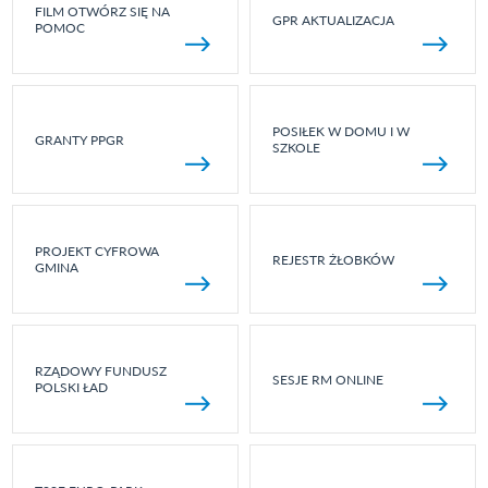
FILM OTWÓRZ SIĘ NA
GPR AKTUALIZACJA
POMOC
POSIŁEK W DOMU I W
GRANTY PPGR
SZKOLE
PROJEKT CYFROWA
REJESTR ŻŁOBKÓW
GMINA
RZĄDOWY FUNDUSZ
SESJE RM ONLINE
POLSKI ŁAD