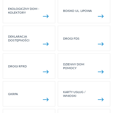
EKOLOGICZNY DOM -
BOISKO UL. LIPOWA
KOLEKTORY
DEKLARACJA
DROGI FDS
DOSTĘPNOŚCI
DZIENNY DOM
DROGI RFRD
POMOCY
KARTY USŁUG /
GKRPA
WNIOSKI