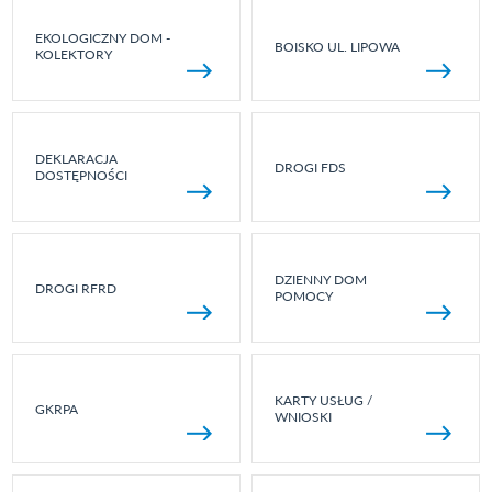
EKOLOGICZNY DOM -
BOISKO UL. LIPOWA
KOLEKTORY
DEKLARACJA
DROGI FDS
DOSTĘPNOŚCI
DZIENNY DOM
DROGI RFRD
POMOCY
KARTY USŁUG /
GKRPA
WNIOSKI