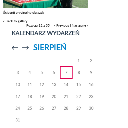
Ściągnij oryginalny obrazek
« Back to gallery
Pozycja 12 z 35
« Previous
|
Następne »
KALENDARZ WYDARZEŃ
SIERPIEŃ
Przejdź do
Przejdź do
poprzedniego
poprzedniego
miesiąca
miesiąca
1
2
3
4
5
6
7
8
9
10
11
12
13
15
16
14
17
18
19
20
21
22
23
24
25
26
27
28
29
30
31