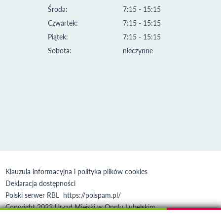
Środa:
7:15 - 15:15
Czwartek:
7:15 - 15:15
Piątek:
7:15 - 15:15
Sobota:
nieczynne
Klauzula informacyjna i polityka plików cookies
Deklaracja dostępności
Polski serwer RBL
https://polspam.pl/
Copyright 2023 Urząd Miejski w Opolu Lubelskim
Created by
VOBACOM
Odnośnik otworzy się w nowym oknie