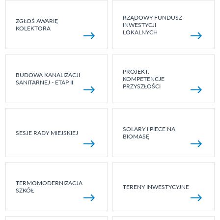
RZĄDOWY FUNDUSZ
ZGŁOŚ AWARIĘ
INWESTYCJI
KOLEKTORA
LOKALNYCH
PROJEKT:
BUDOWA KANALIZACJI
KOMPETENCJE
SANITARNEJ - ETAP II
PRZYSZŁOŚCI
SOLARY I PIECE NA
SESJE RADY MIEJSKIEJ
BIOMASĘ
TERMOMODERNIZACJA
TERENY INWESTYCYJNE
SZKÓŁ