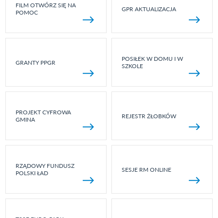
FILM OTWÓRZ SIĘ NA
GPR AKTUALIZACJA
POMOC
POSIŁEK W DOMU I W
GRANTY PPGR
SZKOLE
PROJEKT CYFROWA
REJESTR ŻŁOBKÓW
GMINA
RZĄDOWY FUNDUSZ
SESJE RM ONLINE
POLSKI ŁAD