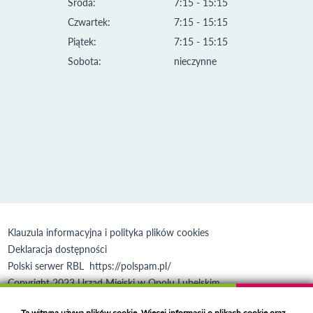
Środa:
7:15 - 15:15
Czwartek:
7:15 - 15:15
Piątek:
7:15 - 15:15
Sobota:
nieczynne
Klauzula informacyjna i polityka plików cookies
Deklaracja dostępności
Polski serwer RBL
https://polspam.pl/
Copyright 2023 Urząd Miejski w Opolu Lubelskim
Created by
VOBACOM
Odnośnik otworzy się w nowym oknie
Ta witryna używa plików cookie. Więcej informacji o plikach cookie oraz