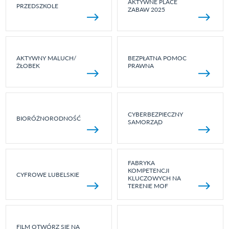
AKTYWNE PLACE
PRZEDSZKOLE
ZABAW 2025
AKTYWNY MALUCH/
BEZPŁATNA POMOC
ŻŁOBEK
PRAWNA
CYBERBEZPIECZNY
BIORÓŻNORODNOŚĆ
SAMORZĄD
FABRYKA
KOMPETENCJI
CYFROWE LUBELSKIE
KLUCZOWYCH NA
TERENIE MOF
FILM OTWÓRZ SIĘ NA