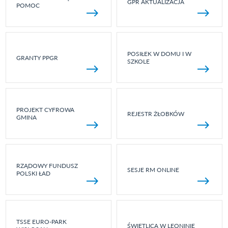
GPR AKTUALIZACJA
POMOC
POSIŁEK W DOMU I W
GRANTY PPGR
SZKOLE
PROJEKT CYFROWA
REJESTR ŻŁOBKÓW
GMINA
RZĄDOWY FUNDUSZ
SESJE RM ONLINE
POLSKI ŁAD
TSSE EURO-PARK
ŚWIETLICA W LEONINIE