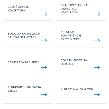
RZĄDOWY FUNDUSZ
ZGŁOŚ AWARIĘ
INWESTYCJI
KOLEKTORA
LOKALNYCH
PROJEKT:
BUDOWA KANALIZACJI
KOMPETENCJE
SANITARNEJ - ETAP II
PRZYSZŁOŚCI
SOLARY I PIECE NA
SESJE RADY MIEJSKIEJ
BIOMASĘ
TERMOMODERNIZACJA
TERENY INWESTYCYJNE
SZKÓŁ