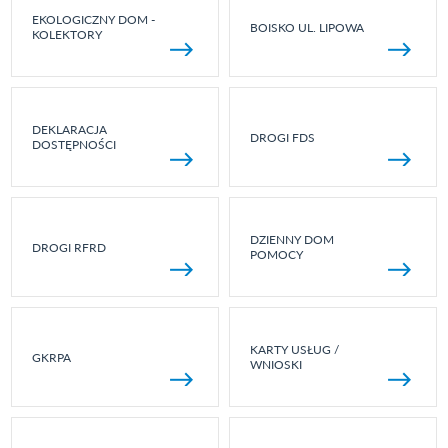
EKOLOGICZNY DOM -
BOISKO UL. LIPOWA
KOLEKTORY
DEKLARACJA
DROGI FDS
DOSTĘPNOŚCI
DZIENNY DOM
DROGI RFRD
POMOCY
KARTY USŁUG /
GKRPA
WNIOSKI