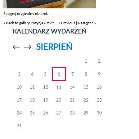
Ściągnij oryginalny obrazek
« Back to gallery
Pozycja 6 z 29
« Previous
|
Następne »
KALENDARZ WYDARZEŃ
SIERPIEŃ
Przejdź do
Przejdź do
poprzedniego
poprzedniego
miesiąca
miesiąca
1
2
3
4
5
6
7
8
9
10
11
12
14
15
16
13
17
18
19
20
21
22
23
24
25
26
27
28
29
30
31