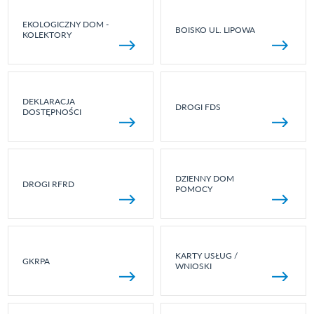
EKOLOGICZNY DOM -
BOISKO UL. LIPOWA
KOLEKTORY
DEKLARACJA
DROGI FDS
DOSTĘPNOŚCI
DZIENNY DOM
DROGI RFRD
POMOCY
KARTY USŁUG /
GKRPA
WNIOSKI