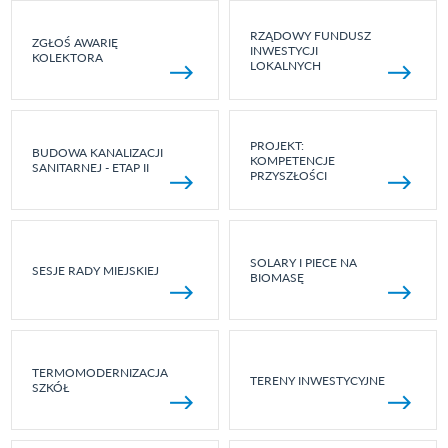
RZĄDOWY FUNDUSZ
ZGŁOŚ AWARIĘ
INWESTYCJI
KOLEKTORA
LOKALNYCH
PROJEKT:
BUDOWA KANALIZACJI
KOMPETENCJE
SANITARNEJ - ETAP II
PRZYSZŁOŚCI
SOLARY I PIECE NA
SESJE RADY MIEJSKIEJ
BIOMASĘ
TERMOMODERNIZACJA
TERENY INWESTYCYJNE
SZKÓŁ