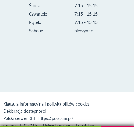
Środa:
7:15 - 15:15
Czwartek:
7:15 - 15:15
Piątek:
7:15 - 15:15
Sobota:
nieczynne
Klauzula informacyjna i polityka plików cookies
Deklaracja dostępności
Polski serwer RBL
https://polspam.pl/
Copyright 2023 Urząd Miejski w Opolu Lubelskim
Created by
VOBACOM
Odnośnik otworzy się w nowym oknie