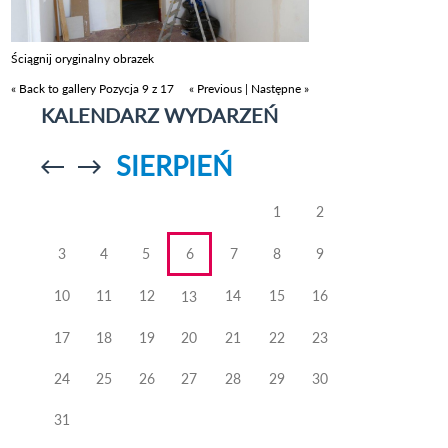
Ściągnij oryginalny obrazek
« Back to gallery
Pozycja 9 z 17
« Previous
|
Następne »
KALENDARZ WYDARZEŃ
SIERPIEŃ
Przejdź do
Przejdź do
poprzedniego
poprzedniego
miesiąca
miesiąca
1
2
3
4
5
6
7
8
9
10
11
12
14
15
16
13
17
18
19
20
21
22
23
24
25
26
27
28
29
30
31