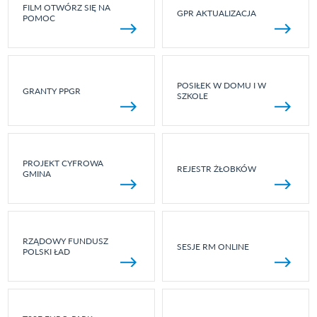
FILM OTWÓRZ SIĘ NA
GPR AKTUALIZACJA
POMOC
POSIŁEK W DOMU I W
GRANTY PPGR
SZKOLE
PROJEKT CYFROWA
REJESTR ŻŁOBKÓW
GMINA
RZĄDOWY FUNDUSZ
SESJE RM ONLINE
POLSKI ŁAD