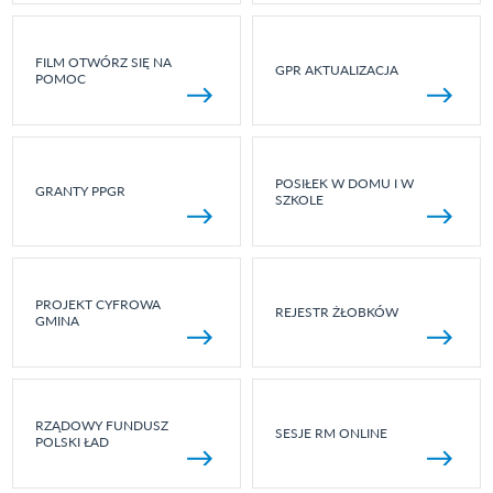
FILM OTWÓRZ SIĘ NA
GPR AKTUALIZACJA
POMOC
POSIŁEK W DOMU I W
GRANTY PPGR
SZKOLE
PROJEKT CYFROWA
REJESTR ŻŁOBKÓW
GMINA
RZĄDOWY FUNDUSZ
SESJE RM ONLINE
POLSKI ŁAD