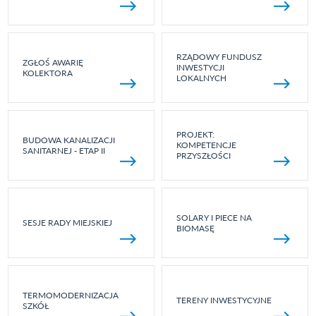
RZĄDOWY FUNDUSZ
ZGŁOŚ AWARIĘ
INWESTYCJI
KOLEKTORA
LOKALNYCH
PROJEKT:
BUDOWA KANALIZACJI
KOMPETENCJE
SANITARNEJ - ETAP II
PRZYSZŁOŚCI
SOLARY I PIECE NA
SESJE RADY MIEJSKIEJ
BIOMASĘ
TERMOMODERNIZACJA
TERENY INWESTYCYJNE
SZKÓŁ