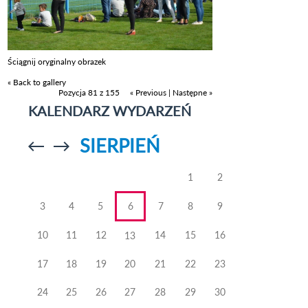
Ściągnij oryginalny obrazek
« Back to gallery
Pozycja 81 z 155
« Previous
|
Następne »
KALENDARZ WYDARZEŃ
SIERPIEŃ
Przejdź do
Przejdź do
poprzedniego
poprzedniego
miesiąca
miesiąca
1
2
3
4
5
6
7
8
9
10
11
12
14
15
16
13
17
18
19
20
21
22
23
24
25
26
27
28
29
30