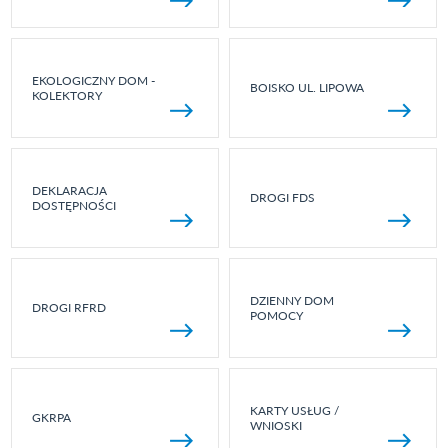
EKOLOGICZNY DOM -
BOISKO UL. LIPOWA
KOLEKTORY
DEKLARACJA
DROGI FDS
DOSTĘPNOŚCI
DZIENNY DOM
DROGI RFRD
POMOCY
KARTY USŁUG /
GKRPA
WNIOSKI