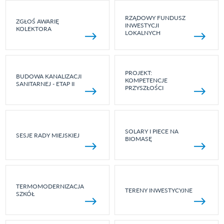
RZĄDOWY FUNDUSZ
ZGŁOŚ AWARIĘ
INWESTYCJI
KOLEKTORA
LOKALNYCH
PROJEKT:
BUDOWA KANALIZACJI
KOMPETENCJE
SANITARNEJ - ETAP II
PRZYSZŁOŚCI
SOLARY I PIECE NA
SESJE RADY MIEJSKIEJ
BIOMASĘ
TERMOMODERNIZACJA
TERENY INWESTYCYJNE
SZKÓŁ