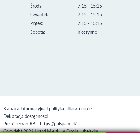
Środa:
7:15 - 15:15
Czwartek:
7:15 - 15:15
Piątek:
7:15 - 15:15
Sobota:
nieczynne
Klauzula informacyjna i polityka plików cookies
Deklaracja dostępności
Polski serwer RBL
https://polspam.pl/
Copyright 2023 Urząd Miejski w Opolu Lubelskim
Created by
VOBACOM
Odnośnik otworzy się w nowym oknie