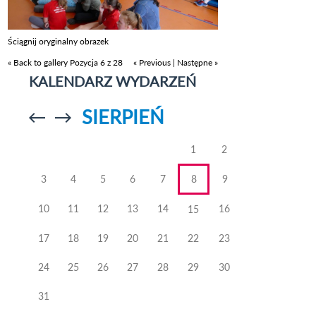
Ściągnij oryginalny obrazek
« Back to gallery
Pozycja 6 z 28
« Previous
|
Następne »
KALENDARZ WYDARZEŃ
SIERPIEŃ
Przejdź do
Przejdź do
poprzedniego
poprzedniego
miesiąca
miesiąca
1
2
3
4
5
6
7
8
9
10
11
12
13
14
16
15
17
18
19
20
21
22
23
24
25
26
27
28
29
30
31