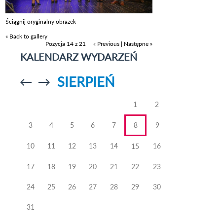
Ściągnij oryginalny obrazek
« Back to gallery
Pozycja 14 z 21
« Previous
|
Następne »
KALENDARZ WYDARZEŃ
SIERPIEŃ
Przejdź do
Przejdź do
poprzedniego
poprzedniego
miesiąca
miesiąca
1
2
3
4
5
6
7
8
9
10
11
12
13
14
16
15
17
18
19
20
21
22
23
24
25
26
27
28
29
30
31