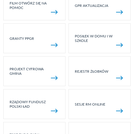
FILM OTWÓRZ SIĘ NA
GPR AKTUALIZACJA
POMOC
POSIŁEK W DOMU I W
GRANTY PPGR
SZKOLE
PROJEKT CYFROWA
REJESTR ŻŁOBKÓW
GMINA
RZĄDOWY FUNDUSZ
SESJE RM ONLINE
POLSKI ŁAD