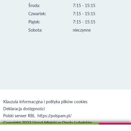
Środa:
7:15 - 15:15
Czwartek:
7:15 - 15:15
Piątek:
7:15 - 15:15
Sobota:
nieczynne
Klauzula informacyjna i polityka plików cookies
Deklaracja dostępności
Polski serwer RBL
https://polspam.pl/
Copyright 2023 Urząd Miejski w Opolu Lubelskim
Created by
VOBACOM
Odnośnik otworzy się w nowym oknie