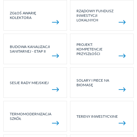
RZĄDOWY FUNDUSZ
ZGŁOŚ AWARIĘ
INWESTYCJI
KOLEKTORA
LOKALNYCH
PROJEKT:
BUDOWA KANALIZACJI
KOMPETENCJE
SANITARNEJ - ETAP II
PRZYSZŁOŚCI
SOLARY I PIECE NA
SESJE RADY MIEJSKIEJ
BIOMASĘ
TERMOMODERNIZACJA
TERENY INWESTYCYJNE
SZKÓŁ