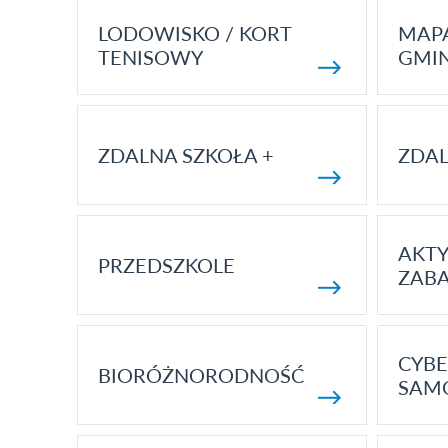
LODOWISKO / KORT
MAP
TENISOWY
GMI
ZDALNA SZKOŁA +
ZDAL
AKT
PRZEDSZKOLE
ZAB
CYBE
BIORÓŻNORODNOŚĆ
SAM