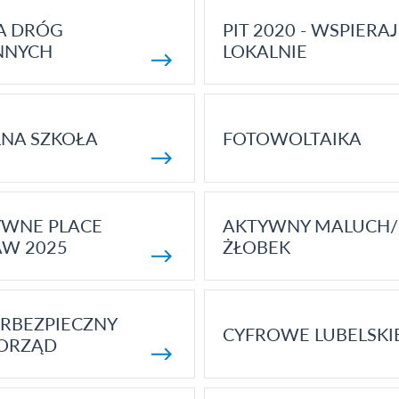
A DRÓG
PIT 2020 - WSPIERAJ
NNYCH
LOKALNIE
NA SZKOŁA
FOTOWOLTAIKA
YWNE PLACE
AKTYWNY MALUCH/
AW 2025
ŻŁOBEK
RBEZPIECZNY
CYFROWE LUBELSKI
ORZĄD