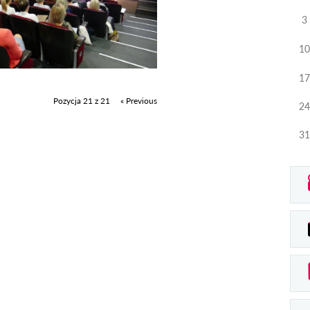
3
10
17
Pozycja 21 z 21
« Previous
24
31