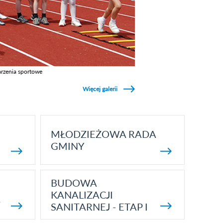
rzenia sportowe
z galerie w kategori Wydarzenia sportowe
Więcej galerii
MŁODZIEŻOWA RADA
GMINY
BUDOWA
KANALIZACJI
5
SANITARNEJ - ETAP I