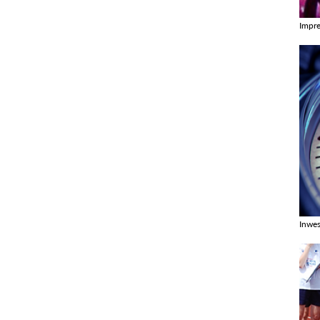
Impr
Zobac
Inwes
Zobac