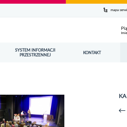
y serwis
mapa serw
ej
Pi
Imie
SYSTEM INFORMACJI
Szuk
KONTAKT
OŚNIK OTWORZY SIĘ W NOWYM OKNIE
PRZESTRZENNEJ
Wy
KA
p