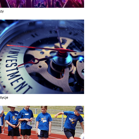
ezy
z galerie w kategori Imprezy
tycje
z galerie w kategori Inwestycje