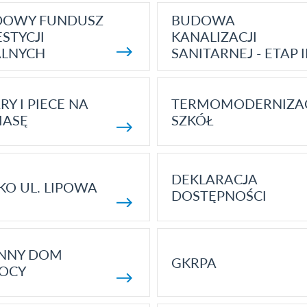
DOWY FUNDUSZ
BUDOWA
STYCJI
KANALIZACJI
ALNYCH
SANITARNEJ - ETAP I
RY I PIECE NA
TERMOMODERNIZA
MASĘ
SZKÓŁ
DEKLARACJA
KO UL. LIPOWA
DOSTĘPNOŚCI
ENNY DOM
GKRPA
OCY