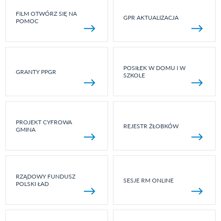
FILM OTWÓRZ SIĘ NA
GPR AKTUALIZACJA
POMOC
POSIŁEK W DOMU I W
GRANTY PPGR
SZKOLE
PROJEKT CYFROWA
REJESTR ŻŁOBKÓW
GMINA
RZĄDOWY FUNDUSZ
SESJE RM ONLINE
POLSKI ŁAD