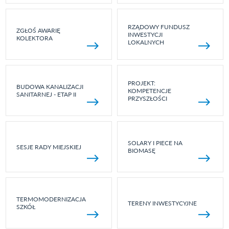
RZĄDOWY FUNDUSZ
ZGŁOŚ AWARIĘ
INWESTYCJI
KOLEKTORA
LOKALNYCH
PROJEKT:
BUDOWA KANALIZACJI
KOMPETENCJE
SANITARNEJ - ETAP II
PRZYSZŁOŚCI
SOLARY I PIECE NA
SESJE RADY MIEJSKIEJ
BIOMASĘ
TERMOMODERNIZACJA
TERENY INWESTYCYJNE
SZKÓŁ