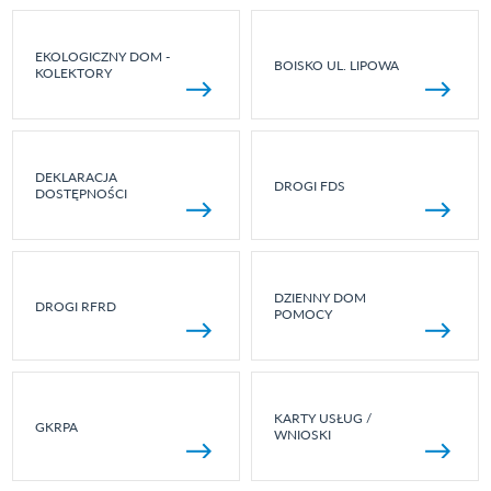
EKOLOGICZNY DOM -
BOISKO UL. LIPOWA
KOLEKTORY
DEKLARACJA
DROGI FDS
DOSTĘPNOŚCI
DZIENNY DOM
DROGI RFRD
POMOCY
KARTY USŁUG /
GKRPA
WNIOSKI