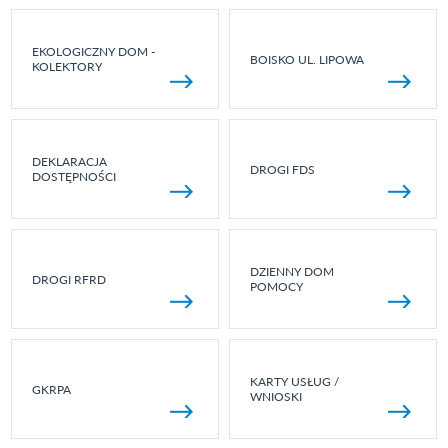
EKOLOGICZNY DOM -
BOISKO UL. LIPOWA
KOLEKTORY
DEKLARACJA
DROGI FDS
DOSTĘPNOŚCI
DZIENNY DOM
DROGI RFRD
POMOCY
KARTY USŁUG /
GKRPA
WNIOSKI