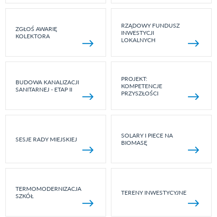
RZĄDOWY FUNDUSZ
ZGŁOŚ AWARIĘ
INWESTYCJI
KOLEKTORA
LOKALNYCH
PROJEKT:
BUDOWA KANALIZACJI
KOMPETENCJE
SANITARNEJ - ETAP II
PRZYSZŁOŚCI
SOLARY I PIECE NA
SESJE RADY MIEJSKIEJ
BIOMASĘ
TERMOMODERNIZACJA
TERENY INWESTYCYJNE
SZKÓŁ