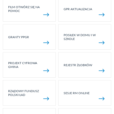
FILM OTWÓRZ SIĘ NA
GPR AKTUALIZACJA
POMOC
POSIŁEK W DOMU I W
GRANTY PPGR
SZKOLE
PROJEKT CYFROWA
REJESTR ŻŁOBKÓW
GMINA
RZĄDOWY FUNDUSZ
SESJE RM ONLINE
POLSKI ŁAD