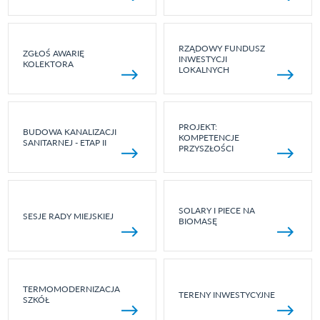
RZĄDOWY FUNDUSZ
ZGŁOŚ AWARIĘ
INWESTYCJI
KOLEKTORA
LOKALNYCH
PROJEKT:
BUDOWA KANALIZACJI
KOMPETENCJE
SANITARNEJ - ETAP II
PRZYSZŁOŚCI
SOLARY I PIECE NA
SESJE RADY MIEJSKIEJ
BIOMASĘ
TERMOMODERNIZACJA
TERENY INWESTYCYJNE
SZKÓŁ