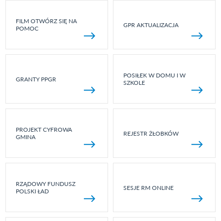
FILM OTWÓRZ SIĘ NA
GPR AKTUALIZACJA
POMOC
POSIŁEK W DOMU I W
GRANTY PPGR
SZKOLE
PROJEKT CYFROWA
REJESTR ŻŁOBKÓW
GMINA
RZĄDOWY FUNDUSZ
SESJE RM ONLINE
POLSKI ŁAD