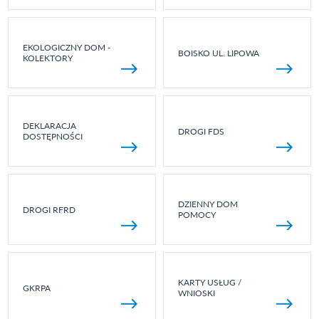
EKOLOGICZNY DOM -
BOISKO UL. LIPOWA
KOLEKTORY
DEKLARACJA
DROGI FDS
DOSTĘPNOŚCI
DZIENNY DOM
DROGI RFRD
POMOCY
KARTY USŁUG /
GKRPA
WNIOSKI