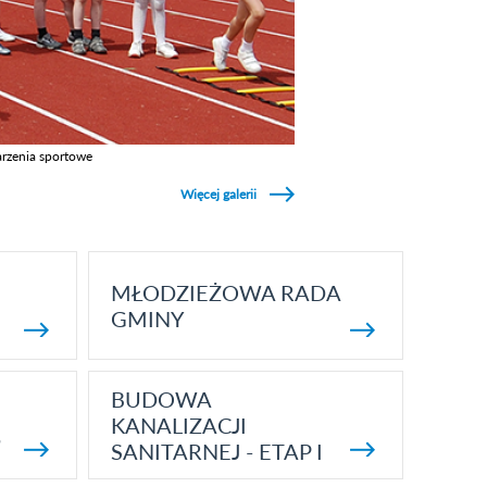
rzenia sportowe
z galerie w kategori Wydarzenia sportowe
Więcej galerii
MŁODZIEŻOWA RADA
GMINY
BUDOWA
KANALIZACJI
5
SANITARNEJ - ETAP I