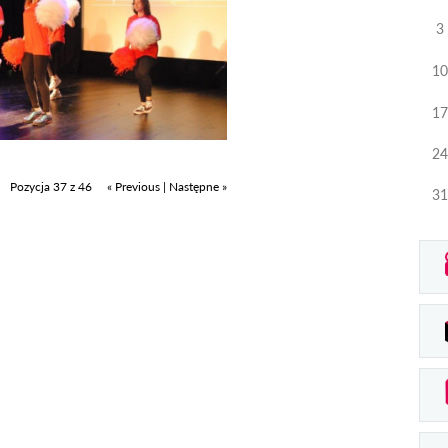
3
10
17
24
Pozycja 37 z 46
« Previous
|
Następne »
31