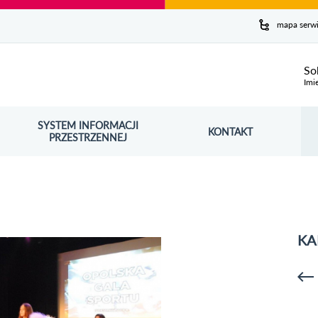
y serwis
mapa serw
ej
So
Imi
SYSTEM INFORMACJI
Szuk
KONTAKT
OŚNIK OTWORZY SIĘ W NOWYM OKNIE
PRZESTRZENNEJ
Wy
KA
p