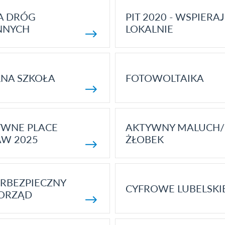
A DRÓG
PIT 2020 - WSPIERAJ
NNYCH
LOKALNIE
NA SZKOŁA
FOTOWOLTAIKA
YWNE PLACE
AKTYWNY MALUCH/
AW 2025
ŻŁOBEK
RBEZPIECZNY
CYFROWE LUBELSKI
ORZĄD