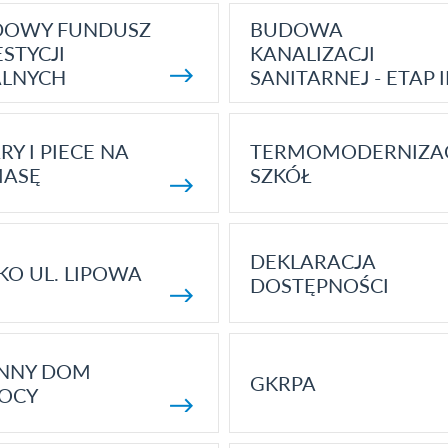
DOWY FUNDUSZ
BUDOWA
STYCJI
KANALIZACJI
ALNYCH
SANITARNEJ - ETAP I
RY I PIECE NA
TERMOMODERNIZA
MASĘ
SZKÓŁ
DEKLARACJA
KO UL. LIPOWA
DOSTĘPNOŚCI
ENNY DOM
GKRPA
OCY