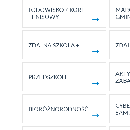
LODOWISKO / KORT
MAP
TENISOWY
GMI
ZDALNA SZKOŁA +
ZDAL
AKT
PRZEDSZKOLE
ZAB
CYBE
BIORÓŻNORODNOŚĆ
SAM