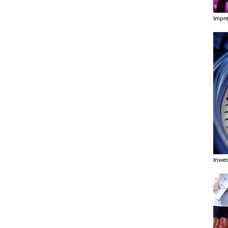
Impr
Zobac
Inwes
Zobac