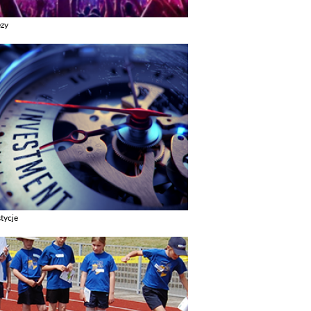
ezy
z galerie w kategori Imprezy
tycje
z galerie w kategori Inwestycje